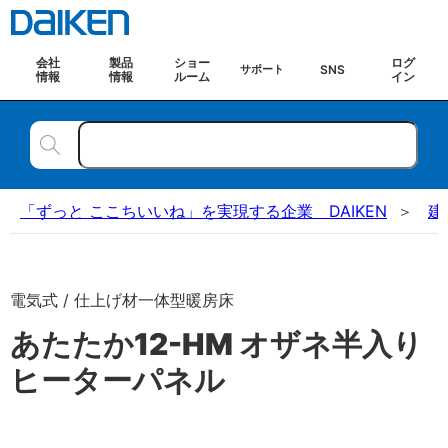
会社
製品
ショー
ログ
SNS
サポート
情報
情報
ルーム
イン
「ずっと ここちいいね」を実現する企業 DAIKEN
建
電気式 / 仕上げ材一体型暖房床
あたたか12-HM オザネ半入り
ヒーターパネル