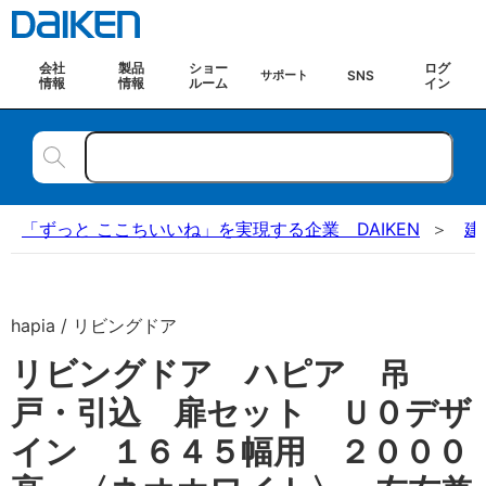
会社
製品
ショー
ログ
SNS
サポート
情報
情報
ルーム
イン
「ずっと ここちいいね」を実現する企業 DAIKEN
建
hapia / リビングドア
リビングドア ハピア 吊
戸・引込 扉セット Ｕ０デザ
イン １６４５幅用 ２０００