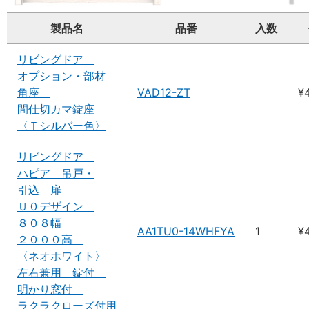
製品名
品番
入数
リビングドア
オプション・部材
角座
VAD12-ZT
¥
間仕切カマ錠座
〈Ｔシルバー色〉
リビングドア
ハピア 吊戸・
引込 扉
Ｕ０デザイン
８０８幅
AA1TU0-14WHFYA
1
¥
２０００高
〈ネオホワイト〉
左右兼用 錠付
明かり窓付
ラクラクローズ付用