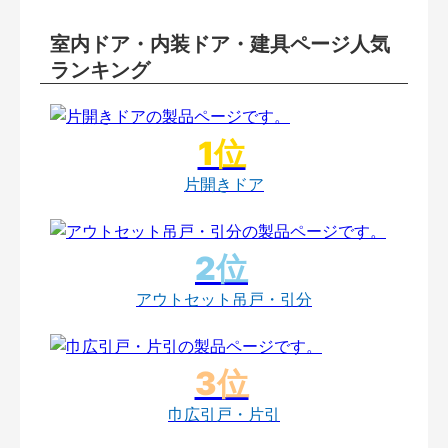
室内ドア・内装ドア・建具ページ人気
ランキング
片開きドア
アウトセット吊戸・引分
巾広引戸・片引