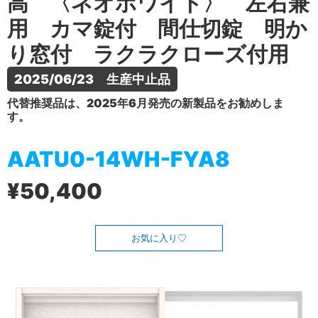
高 〈ネオホワイト〉 左右兼
用 カマ錠付 間仕切錠 明か
り窓付 ラクラクローズ付用
2025/06/23　生産中止品
代替推奨品は、2025年6月発売の新製品をお勧めしま
す。
AATU0-14WH-FYA8
¥50,400
お気に入り