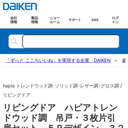
会社
製品
ショー
ログ
SNS
サポート
情報
情報
ルーム
イン
「ずっと ここちいいね」を実現する企業 DAIKEN
建
hapia トレンドウッド調･ソリッド調･レザー調･グロス調 /
リビングドア
リビングドア ハピアトレン
ドウッド調 吊戸・３枚片引