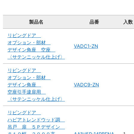
製品名
品番
入数
リビングドア
オプション・部材
VADC1-ZN
デザイン角座 空座
〈サテンニッケル仕上げ〉
リビングドア
オプション・部材
デザイン角座
VADC9-ZN
空座引手違扉用
〈サテンニッケル仕上げ〉
リビングドア
ハピアトレンドウッド調
吊戸 扉 ５Ｐデザイン
８１９幅 ２０００高
AA1H5P-14PBFNA
1