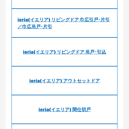
ieria(イエリア) リビングドア 巾広引戸･片引
／巾広吊戸･片引
ieria(イエリア) リビングドア 吊戸･引込
ieria(イエリア) アウトセットドア
ieria(イエリア) 間仕切戸