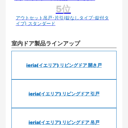
アウトセット吊戸･片引(錠なしタイプ･錠付タ
イプ) スタンダード
室内ドア製品ラインアップ
ieria(イエリア) リビングドア 開き戸
ieria(イエリア) リビングドア 引戸
ieria(イエリア) リビングドア 吊戸