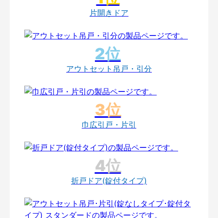
片開きドア
アウトセット吊戸・引分
巾広引戸・片引
折戸ドア(錠付タイプ)