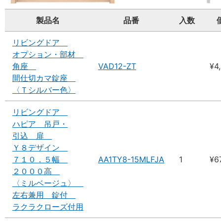
製品名
品番
入数
リビングドア
オプション・部材
角座
VAD12-ZT
¥4
間仕切カマ錠座
〈Ｔシルバー色〉
リビングドア
ハピア 吊戸・
引込 扉
Ｙ８デザイン
７１０．５幅
AA1TY8-15MLFJA
1
¥6
２０００高
〈ミルベージュ〉
左右兼用 錠付
ラクラクローズ付用