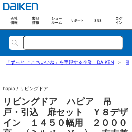
会社
製品
ショー
ログ
SNS
サポート
情報
情報
ルーム
イン
「ずっと ここちいいね」を実現する企業 DAIKEN
建
hapia / リビングドア
リビングドア ハピア 吊
戸・引込 扉セット Ｙ８デザ
イン １４５０幅用 ２０００