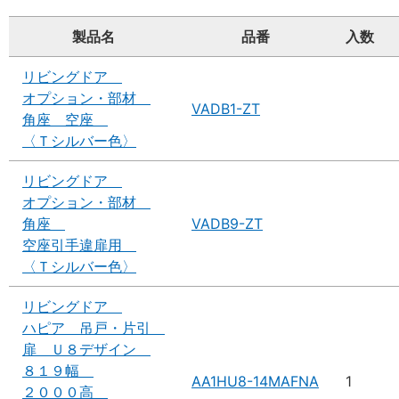
製品名
品番
入数
リビングドア
オプション・部材
VADB1-ZT
角座 空座
〈Ｔシルバー色〉
リビングドア
オプション・部材
角座
VADB9-ZT
空座引手違扉用
〈Ｔシルバー色〉
リビングドア
ハピア 吊戸・片引
扉 Ｕ８デザイン
８１９幅
AA1HU8-14MAFNA
1
２０００高