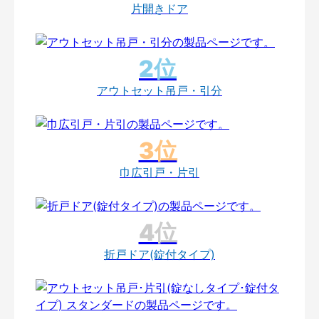
片開きドア
アウトセット吊戸・引分
巾広引戸・片引
折戸ドア(錠付タイプ)