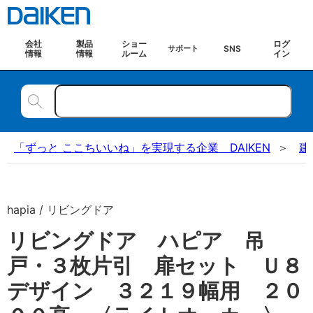
会社
製品
ショー
ログ
SNS
サポート
情報
情報
ルーム
イン
「ずっと ここちいいね」を実現する企業 DAIKEN
建
hapia / リビングドア
リビングドア ハピア 吊
戸・３枚片引 扉セット Ｕ８
デザイン ３２１９幅用 ２０