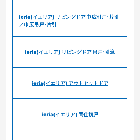
ieria(イエリア) リビングドア 巾広引戸･片引
／巾広吊戸･片引
ieria(イエリア) リビングドア 吊戸･引込
ieria(イエリア) アウトセットドア
ieria(イエリア) 間仕切戸