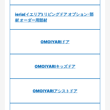
ieria(イエリア) リビングドア オプション･部
材 オーダー用部材
OMOIYARIドア
OMOIYARIキッズドア
OMOIYARIアシストドア