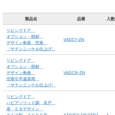
製品名
品番
入数
リビングドア
オプション・部材
VADC1-ZN
デザイン角座 空座
〈サテンニッケル仕上げ〉
リビングドア
オプション・部材
デザイン角座
VADC9-ZN
空座引手違扉用
〈サテンニッケル仕上げ〉
リビングドア
ハピアソリッド調 吊戸
扉 Ｅ９デザイン
８１９幅 ２０００高
AA1HE9-14EGFNA
1