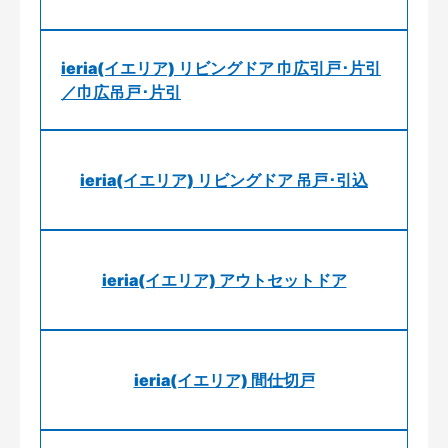
ieria(イエリア) リビングドア 巾広引戸･片引
／巾広吊戸･片引
ieria(イエリア) リビングドア 吊戸･引込
ieria(イエリア) アウトセットドア
ieria(イエリア) 間仕切戸