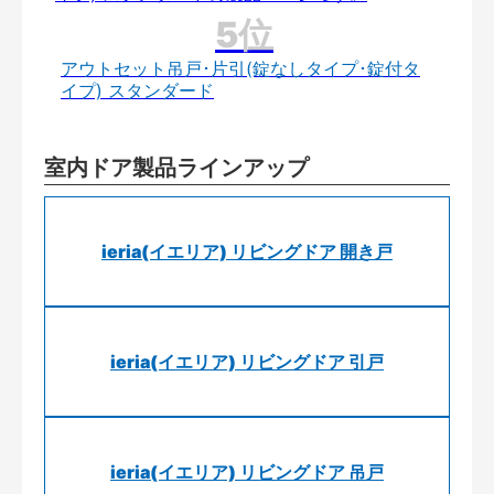
アウトセット吊戸･片引(錠なしタイプ･錠付タ
イプ) スタンダード
室内ドア製品ラインアップ
ieria(イエリア) リビングドア 開き戸
ieria(イエリア) リビングドア 引戸
ieria(イエリア) リビングドア 吊戸