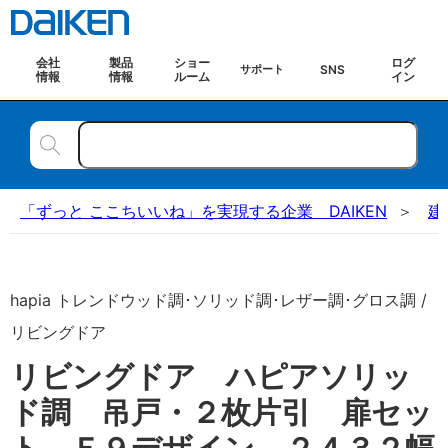
会社
製品
ショー
ログ
SNS
サポート
情報
情報
ルーム
イン
「ずっと ここちいいね」を実現する企業 DAIKEN
建
hapia トレンドウッド調･ソリッド調･レザー調･グロス調 /
リビングドア
リビングドア ハピアソリッ
ド調 吊戸・２枚片引 扉セッ