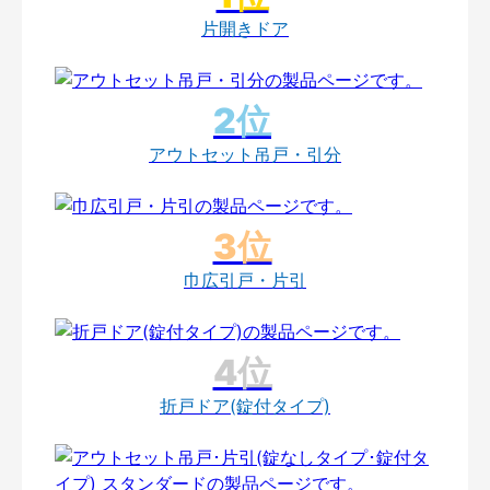
片開きドア
アウトセット吊戸・引分
巾広引戸・片引
折戸ドア(錠付タイプ)