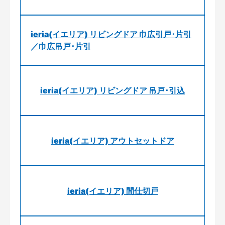
ieria(イエリア) リビングドア 巾広引戸･片引
／巾広吊戸･片引
ieria(イエリア) リビングドア 吊戸･引込
ieria(イエリア) アウトセットドア
ieria(イエリア) 間仕切戸