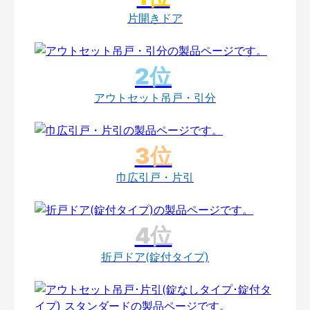
片開きドア
アウトセット吊戸・引分
巾広引戸・片引
折戸ドア(錠付タイプ)