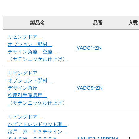
製品名
品番
入数
リビングドア
オプション・部材
VADC1-ZN
デザイン角座 空座
〈サテンニッケル仕上げ〉
リビングドア
オプション・部材
デザイン角座
VADC9-ZN
空座引手違扉用
〈サテンニッケル仕上げ〉
リビングドア
ハピアトレンドウッド調
吊戸 扉 Ｅ３デザイン
８１９幅 ２０００高
AA1HE3-14PPFNA
1