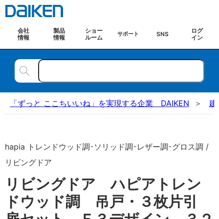
会社
製品
ショー
ログ
SNS
サポート
情報
情報
ルーム
イン
「ずっと ここちいいね」を実現する企業 DAIKEN
建
hapia トレンドウッド調･ソリッド調･レザー調･グロス調 /
リビングドア
リビングドア ハピアトレン
ドウッド調 吊戸・３枚片引