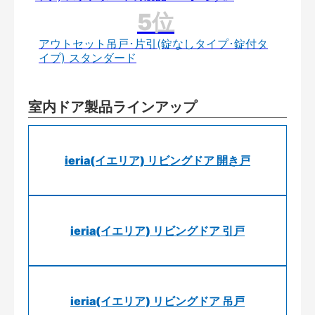
アウトセット吊戸･片引(錠なしタイプ･錠付タ
イプ) スタンダード
室内ドア製品ラインアップ
ieria(イエリア) リビングドア 開き戸
ieria(イエリア) リビングドア 引戸
ieria(イエリア) リビングドア 吊戸