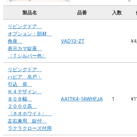
製品名
品番
入数
リビングドア
オプション・部材
角座
VAD13-ZT
¥4
表示カマ錠座
〈Ｔシルバー色〉
リビングドア
ハピア 吊戸・
引込 扉
Ｋ４デザイン
８０８幅
AA1TK4-14WHFJA
1
¥1
２０００高
〈ネオホワイト〉
左右兼用 錠付
ラクラクローズ付用