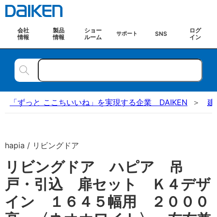
会社
製品
ショー
ログ
SNS
サポート
情報
情報
ルーム
イン
「ずっと ここちいいね」を実現する企業 DAIKEN
建
hapia / リビングドア
リビングドア ハピア 吊
戸・引込 扉セット Ｋ４デザ
イン １６４５幅用 ２０００