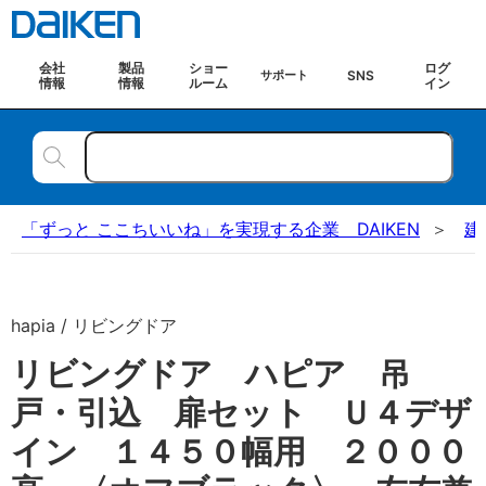
会社
製品
ショー
ログ
SNS
サポート
情報
情報
ルーム
イン
「ずっと ここちいいね」を実現する企業 DAIKEN
建
hapia / リビングドア
リビングドア ハピア 吊
戸・引込 扉セット Ｕ４デザ
イン １４５０幅用 ２０００