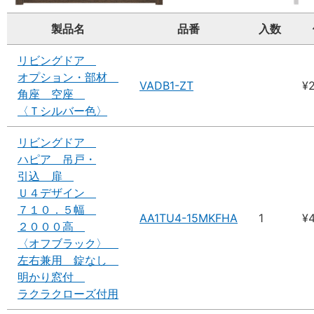
製品名
品番
入数
リビングドア
オプション・部材
VADB1-ZT
¥
角座 空座
〈Ｔシルバー色〉
リビングドア
ハピア 吊戸・
引込 扉
Ｕ４デザイン
７１０．５幅
AA1TU4-15MKFHA
1
¥
２０００高
〈オフブラック〉
左右兼用 錠なし
明かり窓付
ラクラクローズ付用