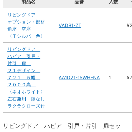
製品名
品番
入数
リビングドア
オプション・部材
VADB1-ZT
¥
角座 空座
〈Ｔシルバー色〉
リビングドア
ハピア 引戸・
片引 扉
２１デザイン
７２１．５幅
AA1D21-15WHFNA
1
¥
２０００高
〈ネオホワイト〉
左右兼用 錠なし
ラクラクローズ付
リビングドア ハピア 引戸・片引 扉セッ