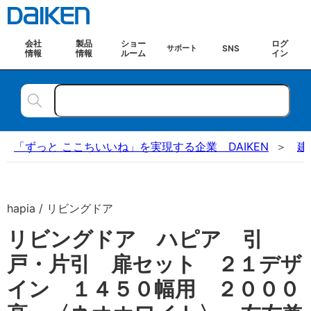
会社
製品
ショー
ログ
SNS
サポート
情報
情報
ルーム
イン
「ずっと ここちいいね」を実現する企業 DAIKEN
建
hapia / リビングドア
リビングドア ハピア 引
戸・片引 扉セット ２１デザ
イン １４５０幅用 ２０００