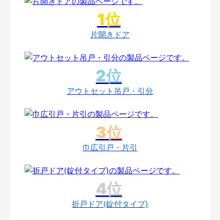
片開きドア
アウトセット吊戸・引分
巾広引戸・片引
折戸ドア(錠付タイプ)