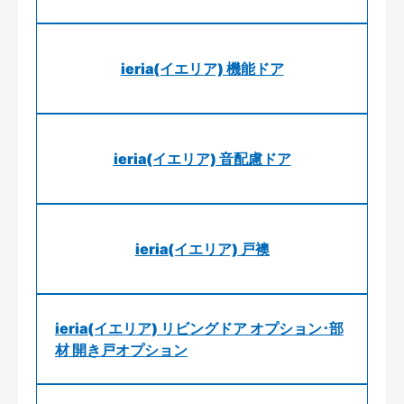
ieria(イエリア) 機能ドア
ieria(イエリア) 音配慮ドア
ieria(イエリア) 戸襖
ieria(イエリア) リビングドア オプション･部
材 開き戸オプション