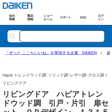
会社
製品
ショー
ログ
SNS
サポート
情報
情報
ルーム
イン
「ずっと ここちいいね」を実現する企業 DAIKEN
建
hapia トレンドウッド調･ソリッド調･レザー調･グロス調 /
リビングドア
リビングドア ハピアトレン
ドウッド調 引戸・片引 扉セ