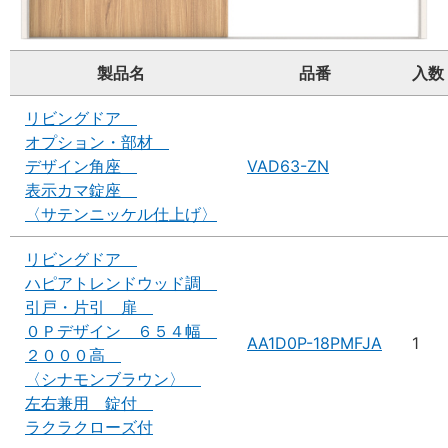
製品名
品番
入数
リビングドア
オプション・部材
デザイン角座
VAD63-ZN
表示カマ錠座
〈サテンニッケル仕上げ〉
リビングドア
ハピアトレンドウッド調
引戸・片引 扉
０Ｐデザイン ６５４幅
AA1D0P-18PMFJA
1
２０００高
〈シナモンブラウン〉
左右兼用 錠付
ラクラクローズ付