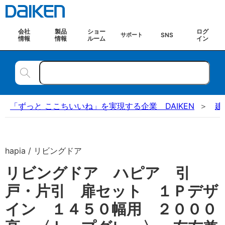
会社
製品
ショー
ログ
SNS
サポート
情報
情報
ルーム
イン
「ずっと ここちいいね」を実現する企業 DAIKEN
建
hapia / リビングドア
リビングドア ハピア 引
戸・片引 扉セット １Ｐデザ
イン １４５０幅用 ２０００