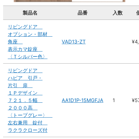
製品名
品番
入数
リビングドア
オプション・部材
角座
VAD13-ZT
¥4
表示カマ錠座
〈Ｔシルバー色〉
リビングドア
ハピア 引戸・
片引 扉
１Ｐデザイン
７２１．５幅
AA1D1P-15MGFJA
1
¥5
２０００高
〈トープグレー〉
左右兼用 錠付
ラクラクローズ付