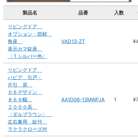
製品名
品番
入数
リビングドア
オプション・部材
角座
VAD13-ZT
¥
表示カマ錠座
〈Ｔシルバー色〉
リビングドア
ハピア 引戸・
片引 扉
０６デザイン
８６９幅
AA1D06-13MWFJA
1
¥
２０００高
〈ダルブラウン〉
左右兼用 錠付
ラクラクローズ付