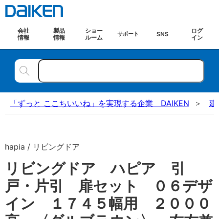
会社
製品
ショー
ログ
SNS
サポート
情報
情報
ルーム
イン
「ずっと ここちいいね」を実現する企業 DAIKEN
建
hapia / リビングドア
リビングドア ハピア 引
戸・片引 扉セット ０６デザ
イン １７４５幅用 ２０００