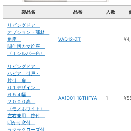
製品名
品番
入数
リビングドア
オプション・部材
角座
VAD12-ZT
¥4
間仕切カマ錠座
〈Ｔシルバー色〉
リビングドア
ハピア 引戸・
片引 扉
０１デザイン
６５４幅
AA1D01-18THFYA
1
¥5
２０００高
〈モノホワイト〉
左右兼用 錠付
明かり窓付
ラクラクローズ付