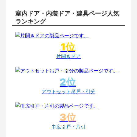
室内ドア・内装ドア・建具ページ人気
ランキング
片開きドア
アウトセット吊戸・引分
巾広引戸・片引