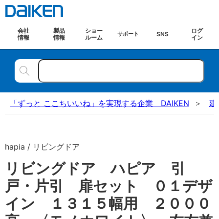
会社
製品
ショー
ログ
SNS
サポート
情報
情報
ルーム
イン
「ずっと ここちいいね」を実現する企業 DAIKEN
建
hapia / リビングドア
リビングドア ハピア 引
戸・片引 扉セット ０１デザ
イン １３１５幅用 ２０００