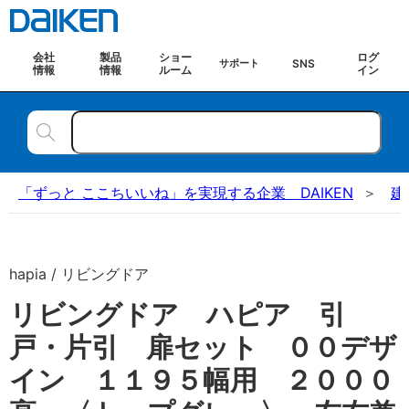
会社
製品
ショー
ログ
SNS
サポート
情報
情報
ルーム
イン
「ずっと ここちいいね」を実現する企業 DAIKEN
建
hapia / リビングドア
リビングドア ハピア 引
戸・片引 扉セット ００デザ
イン １１９５幅用 ２０００