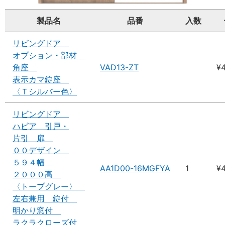
製品名
品番
入数
リビングドア
オプション・部材
角座
VAD13-ZT
¥
表示カマ錠座
〈Ｔシルバー色〉
リビングドア
ハピア 引戸・
片引 扉
００デザイン
５９４幅
AA1D00-16MGFYA
1
¥
２０００高
〈トープグレー〉
左右兼用 錠付
明かり窓付
ラクラクローズ付