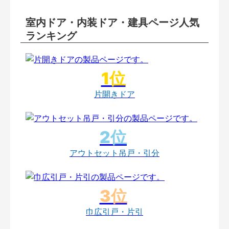
室内ドア・内装ドア・建具ページ人気
ランキング
片開きドア
アウトセット吊戸・引分
巾広引戸・片引