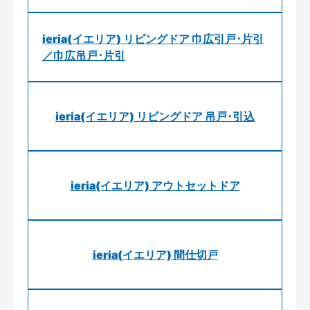
ieria(イエリア) リビングドア 巾広引戸･片引
／巾広吊戸･片引
ieria(イエリア) リビングドア 吊戸･引込
ieria(イエリア) アウトセットドア
ieria(イエリア) 間仕切戸