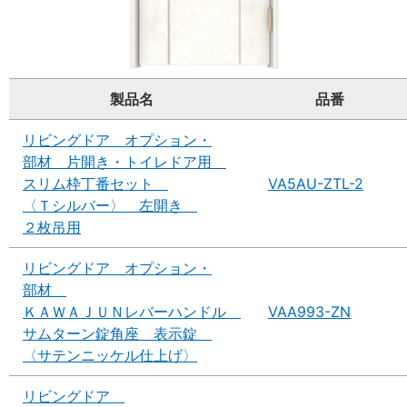
製品名
品番
リビングドア オプション・
部材 片開き・トイレドア用
スリム枠丁番セット
VA5AU-ZTL-2
〈Ｔシルバー〉 左開き
２枚吊用
リビングドア オプション・
部材
ＫＡＷＡＪＵＮレバーハンドル
VAA993-ZN
サムターン錠角座 表示錠
〈サテンニッケル仕上げ〉
リビングドア