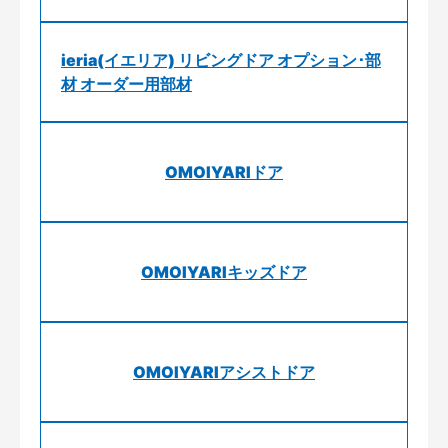
ieria(イエリア) リビングドア オプション･部
材 オーダー用部材
OMOIYARIドア
OMOIYARIキッズドア
OMOIYARIアシストドア