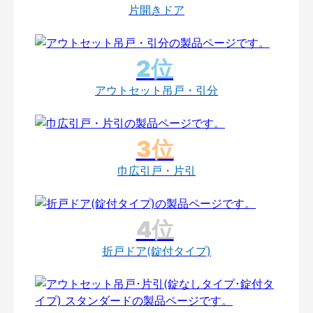
片開きドア
アウトセット吊戸・引分
巾広引戸・片引
折戸ドア(錠付タイプ)