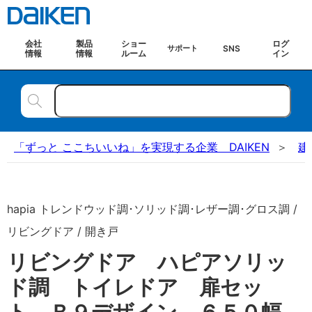
会社
製品
ショー
ログ
SNS
サポート
情報
情報
ルーム
イン
「ずっと ここちいいね」を実現する企業 DAIKEN
建
hapia トレンドウッド調･ソリッド調･レザー調･グロス調 /
リビングドア / 開き戸
リビングドア ハピアソリッ
ド調 トイレドア 扉セッ