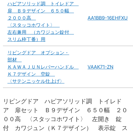
ハピアソリッド調 トイレドア
扉 Ｂ９デザイン ６５０幅
２０００高
AA1BB9-16EHFXU
〈スタッコホワイト〉
左右兼用 （カワジュン錠付
スリム枠丁番）用
リビングドア オプション・
部材
ＫＡＷＡＪＵＮレバーハンドル
VAAK71-ZN
Ｋ７デザイン 空錠
〈サテンニッケル仕上げ〉
リビングドア ハピアソリッド調 トイレド
ア 扉セット Ｂ９デザイン ６５０幅 ２０
００高 〈スタッコホワイト〉 左開き 錠
付 カワジュン（Ｋ７デザイン） 表示錠 ス