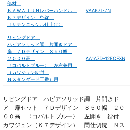
部材
ＫＡＷＡＪＵＮレバーハンドル
VAAK71-ZN
Ｋ７デザイン 空錠
〈サテンニッケル仕上げ〉
リビングドア
ハピアソリッド調 片開きドア
扉 ７Ｄデザイン ８５０幅
２０００高
AA1A7D-12ECFXN
〈コバルトブルー〉 左右兼用
（カワジュン錠付
Ｎスタンダード丁番）用
リビングドア ハピアソリッド調 片開きド
ア 扉セット ７Ｄデザイン ８５０幅 ２０
００高 〈コバルトブルー〉 左開き 錠付
カワジュン（Ｋ７デザイン） 間仕切錠 Ｎス