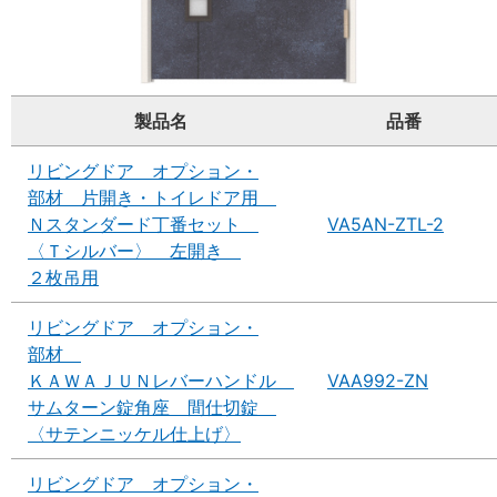
製品名
品番
リビングドア オプション・
部材 片開き・トイレドア用
Ｎスタンダード丁番セット
VA5AN-ZTL-2
〈Ｔシルバー〉 左開き
２枚吊用
リビングドア オプション・
部材
ＫＡＷＡＪＵＮレバーハンドル
VAA992-ZN
サムターン錠角座 間仕切錠
〈サテンニッケル仕上げ〉
リビングドア オプション・