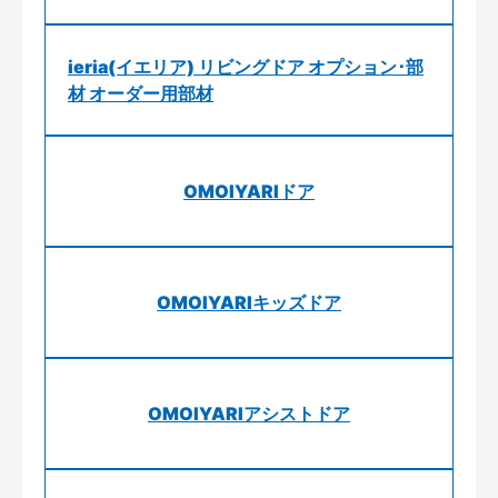
ieria(イエリア) リビングドア オプション･部
材 オーダー用部材
OMOIYARIドア
OMOIYARIキッズドア
OMOIYARIアシストドア