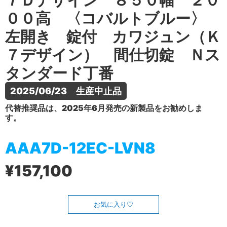
７Ｄデザイン ８５０幅 ２０
００高 〈コバルトブルー〉
左開き 錠付 カワジュン（Ｋ
７デザイン） 間仕切錠 Ｎス
タンダード丁番
2025/06/23　生産中止品
代替推奨品は、2025年6月発売の新製品をお勧めしま
す。
AAA7D-12EC-LVN8
¥157,100
お気に入り