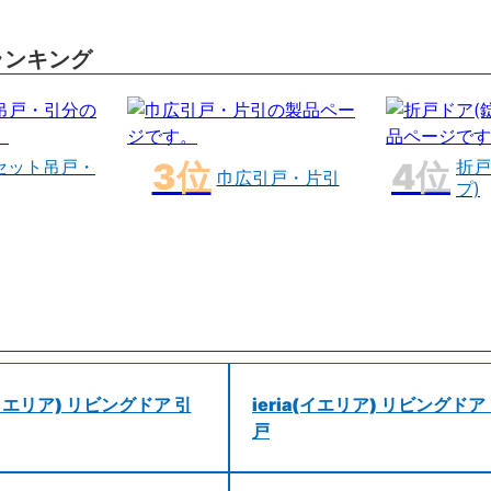
ランキング
セット吊戸・
折戸
巾広引戸・片引
プ)
a(イエリア) リビングドア 引
ieria(イエリア) リビングドア
戸