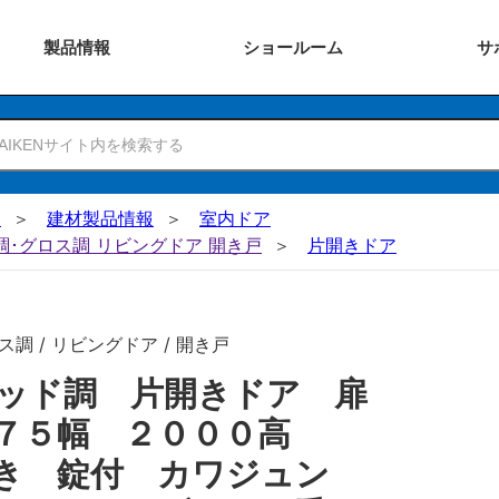
製品
情報
ショー
ルーム
サ
N
建材製品情報
室内ドア
ー調･グロス調 リビングドア 開き戸
片開きドア
調 / リビングドア / 開き戸
ッド調 片開きドア 扉
８７５幅 ２０００高
き 錠付 カワジュン