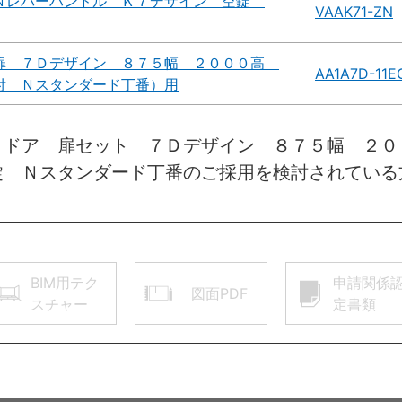
Ｎレバーハンドル Ｋ７デザイン 空錠
VAAK71-ZN
扉 ７Ｄデザイン ８７５幅 ２０００高
AA1A7D-11E
付 Ｎスタンダード丁番）用
きドア 扉セット ７Ｄデザイン ８７５幅 ２０
錠 Ｎスタンダード丁番のご採用を検討されている
BIM用テク
申請関係
図面PDF
スチャー
定書類