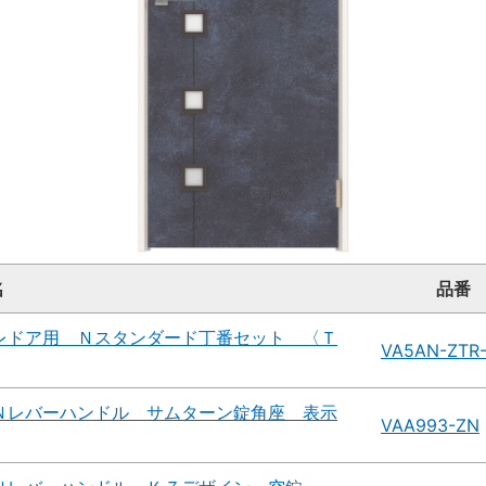
名
品番
レドア用 Ｎスタンダード丁番セット 〈Ｔ
VA5AN-ZTR
Ｎレバーハンドル サムターン錠角座 表示
VAA993-ZN