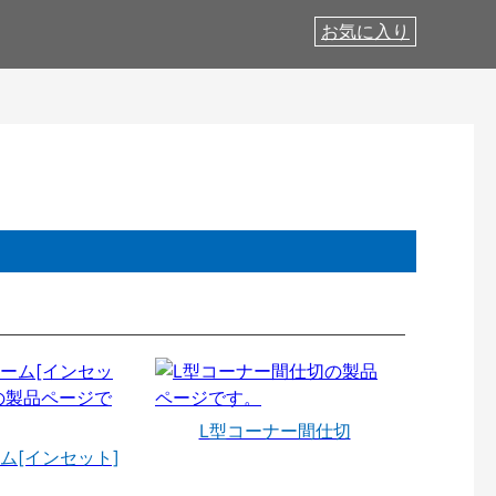
お気に入り
L型コーナー間仕切
ム[インセット]