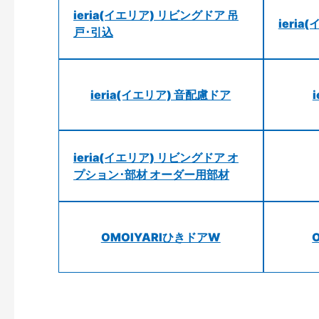
ieria(イエリア) リビングドア 吊
ieri
戸･引込
ieria(イエリア) 音配慮ドア
ieria(イエリア) リビングドア オ
プション･部材 オーダー用部材
OMOIYARIひきドアW