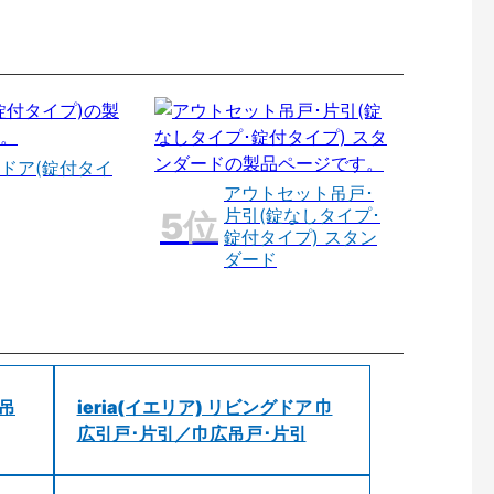
ドア(錠付タイ
アウトセット吊戸･
片引(錠なしタイプ･
錠付タイプ) スタン
ダード
 吊
ieria(イエリア) リビングドア 巾
広引戸･片引／巾広吊戸･片引