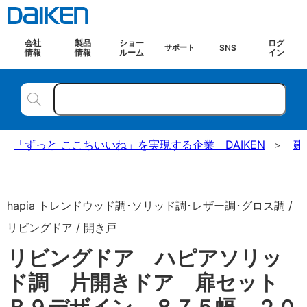
会社
製品
ショー
ログ
SNS
サポート
情報
情報
ルーム
イン
「ずっと ここちいいね」を実現する企業 DAIKEN
建
hapia トレンドウッド調･ソリッド調･レザー調･グロス調 /
リビングドア / 開き戸
リビングドア ハピアソリッ
ド調 片開きドア 扉セット