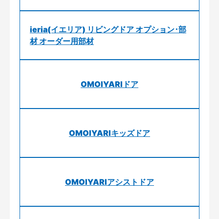
ieria(イエリア) リビングドア オプション･部
材 オーダー用部材
OMOIYARIドア
OMOIYARIキッズドア
OMOIYARIアシストドア