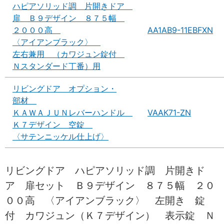
ハピアソリッド調 片開きドア
扉 Ｂ９デザイン ８７５幅
２０００高
AA1AB9-11EBFXN
〈アイアンブラック〉
左右兼用 （カワジュン錠付
Ｎスタンダード丁番）用
リビングドア オプション・
部材
ＫＡＷＡＪＵＮレバーハンドル
VAAK71-ZN
Ｋ７デザイン 空錠
〈サテンニッケル仕上げ〉
リビングドア ハピアソリッド調 片開きド
ア 扉セット Ｂ９デザイン ８７５幅 ２０
００高 〈アイアンブラック〉 左開き 錠
付 カワジュン（Ｋ７デザイン） 表示錠 Ｎ