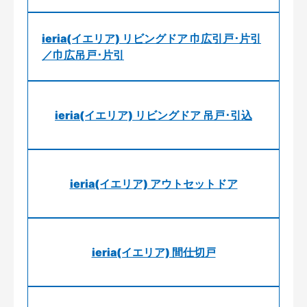
ieria(イエリア) リビングドア 巾広引戸･片引
／巾広吊戸･片引
ieria(イエリア) リビングドア 吊戸･引込
ieria(イエリア) アウトセットドア
ieria(イエリア) 間仕切戸