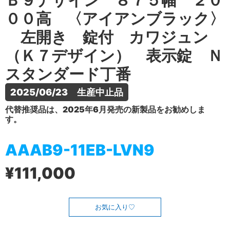
Ｂ９デザイン ８７５幅 ２０
００高 〈アイアンブラック〉
左開き 錠付 カワジュン
（Ｋ７デザイン） 表示錠 Ｎ
スタンダード丁番
2025/06/23　生産中止品
代替推奨品は、2025年6月発売の新製品をお勧めしま
す。
AAAB9-11EB-LVN9
¥111,000
お気に入り