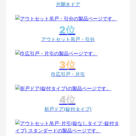
片開きドア
アウトセット吊戸・引分
巾広引戸・片引
折戸ドア(錠付タイプ)