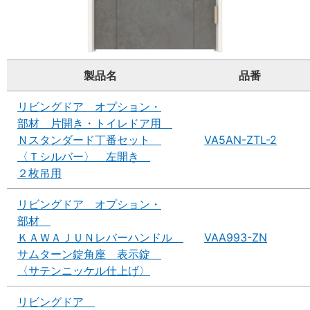
製品名
品番
リビングドア オプション・
部材 片開き・トイレドア用
Ｎスタンダード丁番セット
VA5AN-ZTL-2
〈Ｔシルバー〉 左開き
２枚吊用
リビングドア オプション・
部材
ＫＡＷＡＪＵＮレバーハンドル
VAA993-ZN
サムターン錠角座 表示錠
〈サテンニッケル仕上げ〉
リビングドア