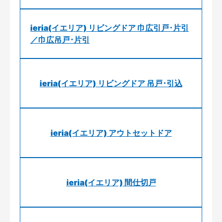
ieria(イエリア) リビングドア 巾広引戸･片引
／巾広吊戸･片引
ieria(イエリア) リビングドア 吊戸･引込
ieria(イエリア) アウトセットドア
ieria(イエリア) 間仕切戸