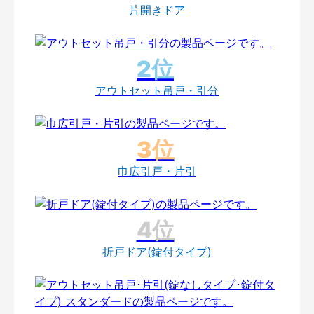
片開きドア
アウトセット吊戸・引分
巾広引戸・片引
折戸ドア(錠付タイプ)