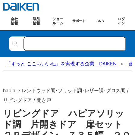
会社
製品
ショー
ログ
SNS
サポート
情報
情報
ルーム
イン
「ずっと ここちいいね」を実現する企業 DAIKEN
建
hapia トレンドウッド調･ソリッド調･レザー調･グロス調 /
リビングドア / 開き戸
リビングドア ハピアソリッ
ド調 片開きドア 扉セット