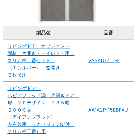
製品名
品番
リビングドア オプション・
部材 片開き・トイレドア用
スリム枠丁番セット
VA5AU-ZTL-2
〈Ｔシルバー〉 左開き
２枚吊用
リビングドア
ハピアソリッド調 片開きドア
扉 ２Ｐデザイン ７３５幅
２０００高
AA1A2P-15EBFXU
〈アイアンブラック〉
左右兼用 （カワジュン錠付
スリム枠丁番）用