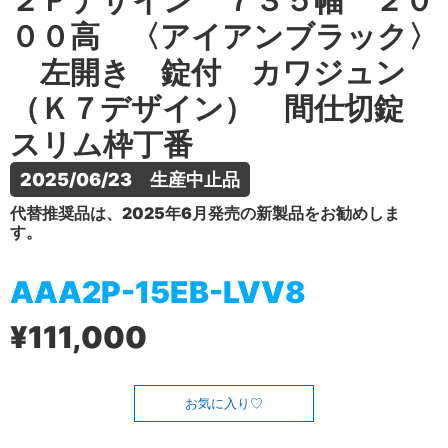
２Ｐデザイン ７３５幅 ２０
００高 〈アイアンブラック〉
左開き 錠付 カワジュン
（Ｋ７デザイン） 間仕切錠
スリム枠丁番
2025/06/23　生産中止品
代替推奨品は、2025年6月発売の新製品をお勧めしま
す。
AAA2P-15EB-LVV8
¥111,000
お気に入り