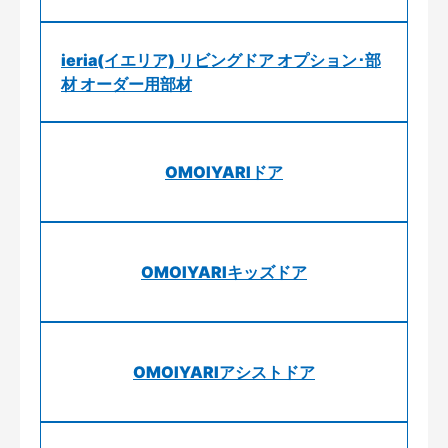
ieria(イエリア) リビングドア オプション･部
材 オーダー用部材
OMOIYARIドア
OMOIYARIキッズドア
OMOIYARIアシストドア