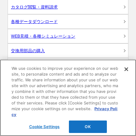
カタログ閲覧・資料請求
各種データダウンロード
WEB見積・各種シミュレーション
交換用部品の購入
修理・点検
We use cookies to improve your experience on our web
site, to personalize content and ads and to analyze our
お問い合わせ
traffic. We share information about your use of our web
site with our advertising and analytics partners, who ma
y combine it with other information that you have provi
ログイン
ded to them or that they have collected from your use
of their services. Please click [Cookie Settings] to custo
建築・設計関係者様向けサイト
mize your cookie settings on our website.
Privacy Poli
cy
ユーザー登録サービス
Cookie Settings
OK