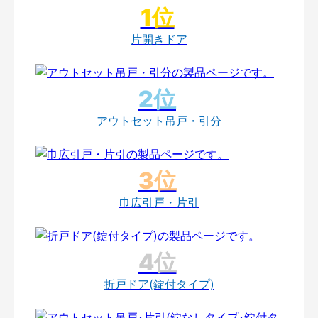
片開きドア
アウトセット吊戸・引分
巾広引戸・片引
折戸ドア(錠付タイプ)