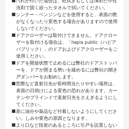
■汚れが付いた場合は、乾拭きもしくは薄めた中性
洗剤で固く絞ったタオルで拭いてください。
■シンナー・ベンジンなどを使用すると、表面の艶
がなくなったり変色する場合がありますので使用
しないでください。
■ドアクローザーは取付けできません。ドアクロー
ザーを取付ける場合は、「hapia public（ハピア
パブリック）」のドアおよびドアクローザーをご
使用ください。
■ドアを開放状態で止めるには弊社のドアストッパ
ーを、ドアが閉まる勢いを緩めるには弊社の開き
戸ダンパーをお勧めします。
■窓際など直射日光が長時間当たりやすい場所は、
表面の日焼けによる変色の恐れがあります。カー
テンやブラインドで直射日光をさえぎるようにし
てください。
■扉に油分や薬品など付着しないようにしてくださ
い。しみや変色の原因となります。
■上り口など段差のあるところに引戸を設置しない