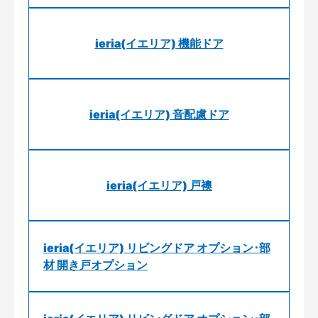
ieria(イエリア) 機能ドア
ieria(イエリア) 音配慮ドア
ieria(イエリア) 戸襖
ieria(イエリア) リビングドア オプション･部
材 開き戸オプション