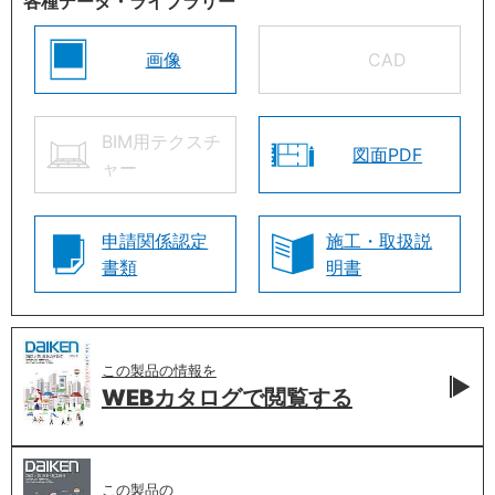
各種データ・ライブラリー
画像
CAD
BIM用テクスチ
図面PDF
ャー
申請関係認定
施工・取扱説
書類
明書
この製品の情報を
WEBカタログで
閲覧する
この製品の