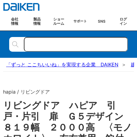
会社
製品
ショー
ログ
SNS
サポート
情報
情報
ルーム
イン
「ずっと ここちいいね」を実現する企業 DAIKEN
建
hapia / リビングドア
リビングドア ハピア 引
戸・片引 扉 Ｇ５デザイン
８１９幅 ２０００高 〈モノ