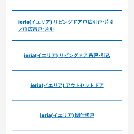
ieria(イエリア) リビングドア 巾広引戸･片引
／巾広吊戸･片引
ieria(イエリア) リビングドア 吊戸･引込
ieria(イエリア) アウトセットドア
ieria(イエリア) 間仕切戸