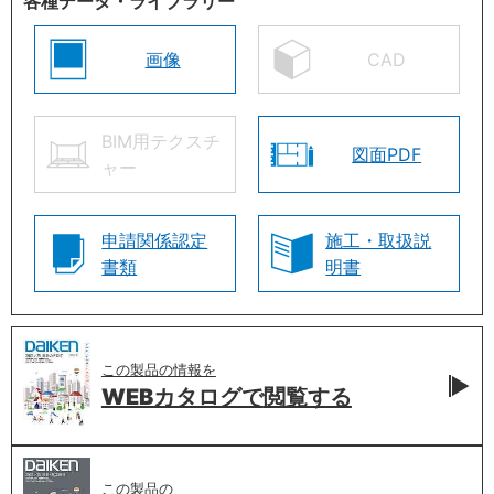
各種データ・ライブラリー
画像
CAD
BIM用テクスチ
図面PDF
ャー
申請関係認定
施工・取扱説
書類
明書
この製品の情報を
WEBカタログで
閲覧する
この製品の