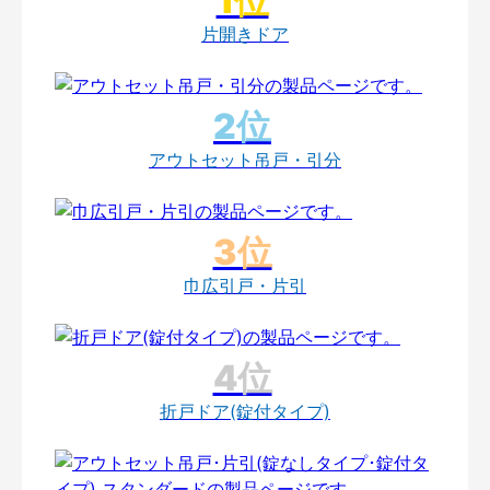
片開きドア
アウトセット吊戸・引分
巾広引戸・片引
折戸ドア(錠付タイプ)