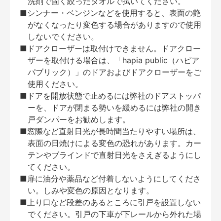
洗剤で固く絞ったタオルで拭いてください。
■シンナー・ベンジンなどを使用すると、表面の艶
がなくなったり変色する場合がありますので使用
しないでください。
■ドアクローザーは取付けできません。ドアクロー
ザーを取付ける場合は、「hapia public（ハピア
パブリック）」のドアおよびドアクローザーをご
使用ください。
■ドアを開放状態で止めるには弊社のドアストッパ
ーを、ドアが閉まる勢いを緩めるには弊社の開き
戸ダンパーをお勧めします。
■窓際など直射日光が長時間当たりやすい場所は、
表面の日焼けによる変色の恐れがあります。カー
テンやブラインドで直射日光をさえぎるようにし
てください。
■扉に油分や薬品など付着しないようにしてくださ
い。しみや変色の原因となります。
■上り口など段差のあるところに引戸を設置しない
でください。引戸の下車が下レールから外れた場