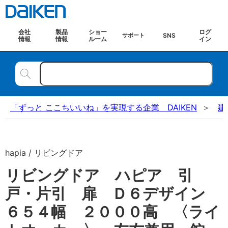
会社
製品
ショー
ログ
SNS
サポート
情報
情報
ルーム
イン
「ずっと ここちいいね」を実現する企業 DAIKEN
建
hapia / リビングドア
リビングドア ハピア 引
戸・片引 扉 Ｄ６デザイン
６５４幅 ２０００高 〈ライ