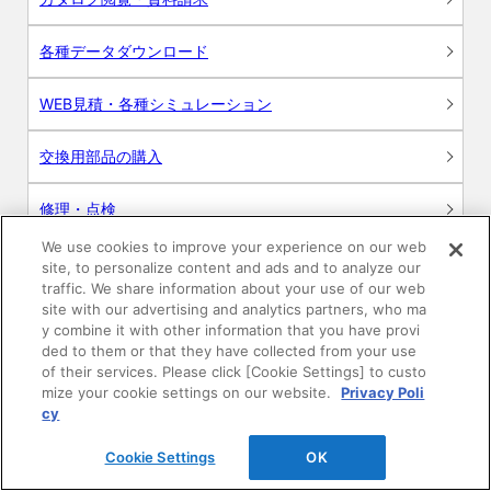
各種データダウンロード
WEB見積・各種シミュレーション
交換用部品の購入
修理・点検
We use cookies to improve your experience on our web
お問い合わせ
site, to personalize content and ads and to analyze our
traffic. We share information about your use of our web
ログイン
site with our advertising and analytics partners, who ma
y combine it with other information that you have provi
ded to them or that they have collected from your use
建築・設計関係者様向けサイト
of their services. Please click [Cookie Settings] to custo
mize your cookie settings on our website.
Privacy Poli
ユーザー登録サービス
cy
Cookie Settings
OK
WEB見積システム