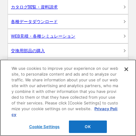
カタログ閲覧・資料請求
各種データダウンロード
WEB見積・各種シミュレーション
交換用部品の購入
修理・点検
We use cookies to improve your experience on our web
site, to personalize content and ads and to analyze our
お問い合わせ
traffic. We share information about your use of our web
site with our advertising and analytics partners, who ma
y combine it with other information that you have provi
ログイン
ded to them or that they have collected from your use
of their services. Please click [Cookie Settings] to custo
建築・設計関係者様向けサイト
mize your cookie settings on our website.
Privacy Poli
cy
ユーザー登録サービス
Cookie Settings
OK