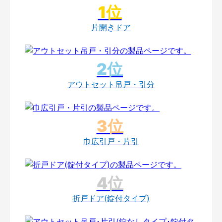
片開きドア
アウトセット吊戸・引分
巾広引戸・片引
折戸ドア(錠付タイプ)