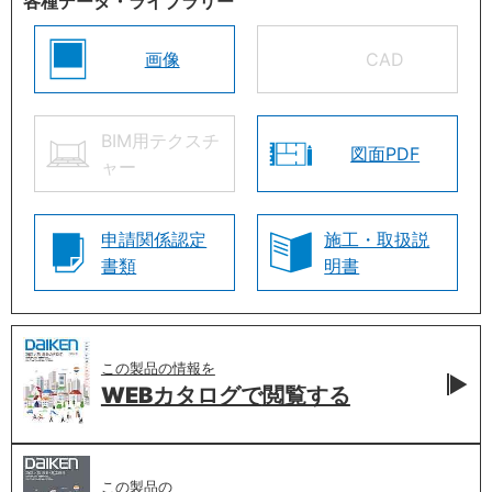
各種データ・ライブラリー
画像
CAD
BIM用テクスチ
図面PDF
ャー
申請関係認定
施工・取扱説
書類
明書
この製品の情報を
WEBカタログで
閲覧する
この製品の