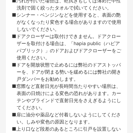
■汚れが付いた場合は、乾拭きもしくは薄めた中性
洗剤で固く絞ったタオルで拭いてください。
■シンナー・ベンジンなどを使用すると、表面の艶
がなくなったり変色する場合がありますので使用
しないでください。
■ドアクローザーは取付けできません。ドアクロー
ザーを取付ける場合は、「hapia public（ハピア
パブリック）」のドアおよびドアクローザーをご
使用ください。
■ドアを開放状態で止めるには弊社のドアストッパ
ーを、ドアが閉まる勢いを緩めるには弊社の開き
戸ダンパーをお勧めします。
■窓際など直射日光が長時間当たりやすい場所は、
表面の日焼けによる変色の恐れがあります。カー
テンやブラインドで直射日光をさえぎるようにし
てください。
■扉に油分や薬品など付着しないようにしてくださ
い。しみや変色の原因となります。
■上り口など段差のあるところに引戸を設置しない