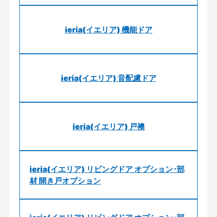
ieria(イエリア) 機能ドア
ieria(イエリア) 音配慮ドア
ieria(イエリア) 戸襖
ieria(イエリア) リビングドア オプション･部
材 開き戸オプション