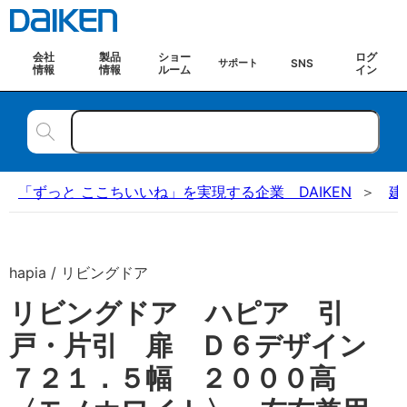
会社
製品
ショー
ログ
SNS
サポート
情報
情報
ルーム
イン
「ずっと ここちいいね」を実現する企業 DAIKEN
建
hapia / リビングドア
リビングドア ハピア 引
戸・片引 扉 Ｄ６デザイン
７２１．５幅 ２０００高