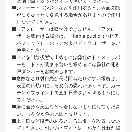
洗剤で固く絞ったタオルで拭いてください。
■シンナー・ベンジンなどを使用すると、表面の艶
がなくなったり変色する場合がありますので使用
しないでください。
■ドアクローザーは取付けできません。ドアクロー
ザーを取付ける場合は、「hapia public（ハピア
パブリック）」のドアおよびドアクローザーをご
使用ください。
■ドアを開放状態で止めるには弊社のドアストッパ
ーを、ドアが閉まる勢いを緩めるには弊社の開き
戸ダンパーをお勧めします。
■窓際など直射日光が長時間当たりやすい場所は、
表面の日焼けによる変色の恐れがあります。カー
テンやブラインドで直射日光をさえぎるようにし
てください。
■扉に油分や薬品など付着しないようにしてくださ
い。しみや変色の原因となります。
■上り口など段差のあるところに引戸を設置しない
でください。引戸の下車が下レールから外れた場