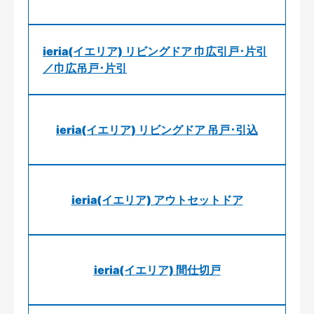
ieria(イエリア) リビングドア 巾広引戸･片引
／巾広吊戸･片引
ieria(イエリア) リビングドア 吊戸･引込
ieria(イエリア) アウトセットドア
ieria(イエリア) 間仕切戸