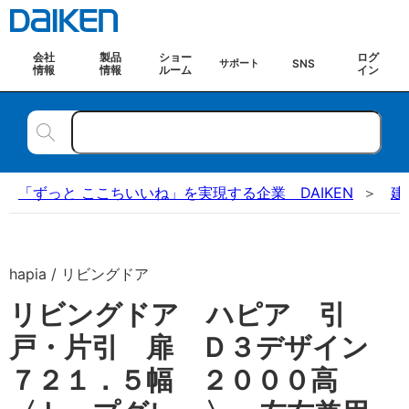
会社
製品
ショー
ログ
SNS
サポート
情報
情報
ルーム
イン
「ずっと ここちいいね」を実現する企業 DAIKEN
建
hapia / リビングドア
リビングドア ハピア 引
戸・片引 扉 Ｄ３デザイン
７２１．５幅 ２０００高