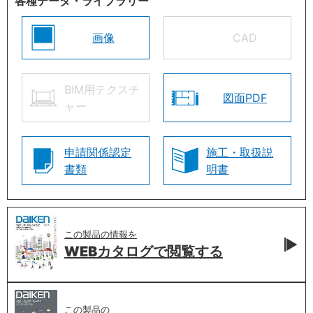
各種データ・ライブラリー
画像
CAD
BIM用テクスチ
図面PDF
ャー
申請関係認定
施工・取扱説
書類
明書
この製品の情報を
WEBカタログで
閲覧する
この製品の