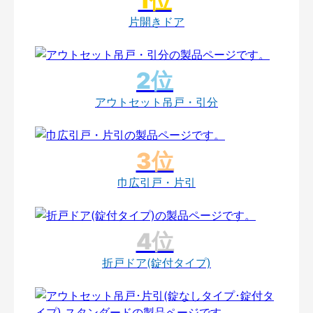
片開きドア
アウトセット吊戸・引分
巾広引戸・片引
折戸ドア(錠付タイプ)