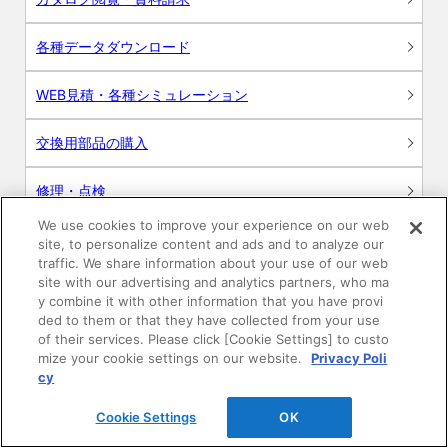
各種データダウンロード
WEB見積・各種シミュレーション
交換用部品の購入
修理・点検
We use cookies to improve your experience on our web
お問い合わせ
site, to personalize content and ads and to analyze our
traffic. We share information about your use of our web
ログイン
site with our advertising and analytics partners, who ma
y combine it with other information that you have provi
ded to them or that they have collected from your use
建築・設計関係者様向けサイト
of their services. Please click [Cookie Settings] to custo
mize your cookie settings on our website.
Privacy Poli
ユーザー登録サービス
cy
Cookie Settings
OK
WEB見積システム