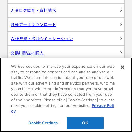
カタログ閲覧・資料請求
各種データダウンロード
WEB見積・各種シミュレーション
交換用部品の購入
We use cookies to improve your experience on our web
修理・点検
site, to personalize content and ads and to analyze our
traffic. We share information about your use of our web
お問い合わせ
site with our advertising and analytics partners, who ma
y combine it with other information that you have provi
ログイン
ded to them or that they have collected from your use
of their services. Please click [Cookie Settings] to custo
mize your cookie settings on our website.
Privacy Poli
建築・設計関係者様向けサイト
cy
ユーザー登録サービス
Cookie Settings
OK