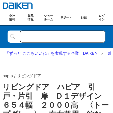
会社
製品
ショー
ログ
SNS
サポート
情報
情報
ルーム
イン
「ずっと ここちいいね」を実現する企業 DAIKEN
建
hapia / リビングドア
リビングドア ハピア 引
戸・片引 扉 Ｄ１デザイン
６５４幅 ２０００高 〈トー