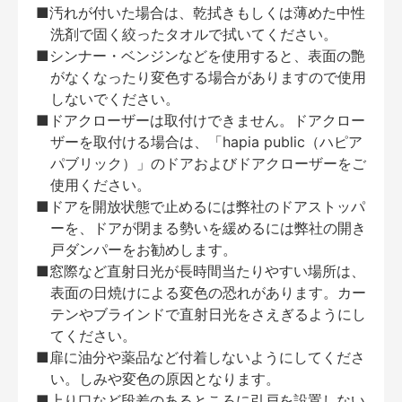
■汚れが付いた場合は、乾拭きもしくは薄めた中性
洗剤で固く絞ったタオルで拭いてください。
■シンナー・ベンジンなどを使用すると、表面の艶
がなくなったり変色する場合がありますので使用
しないでください。
■ドアクローザーは取付けできません。ドアクロー
ザーを取付ける場合は、「hapia public（ハピア
パブリック）」のドアおよびドアクローザーをご
使用ください。
■ドアを開放状態で止めるには弊社のドアストッパ
ーを、ドアが閉まる勢いを緩めるには弊社の開き
戸ダンパーをお勧めします。
■窓際など直射日光が長時間当たりやすい場所は、
表面の日焼けによる変色の恐れがあります。カー
テンやブラインドで直射日光をさえぎるようにし
てください。
■扉に油分や薬品など付着しないようにしてくださ
い。しみや変色の原因となります。
■上り口など段差のあるところに引戸を設置しない