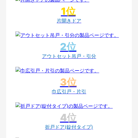
片開きドア
アウトセット吊戸・引分
巾広引戸・片引
折戸ドア(錠付タイプ)