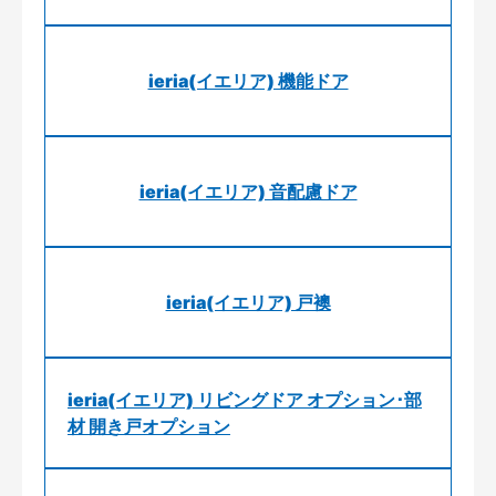
ieria(イエリア) 機能ドア
ieria(イエリア) 音配慮ドア
ieria(イエリア) 戸襖
ieria(イエリア) リビングドア オプション･部
材 開き戸オプション