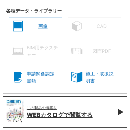
各種データ・ライブラリー
画像
CAD
BIM用テクスチ
図面PDF
ャー
申請関係認定
施工・取扱説
書類
明書
この製品の情報を
WEBカタログで
閲覧する