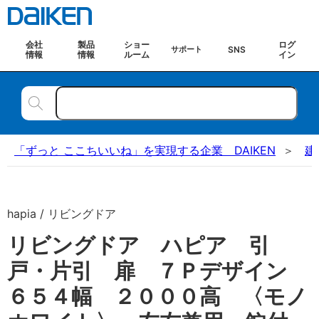
会社
製品
ショー
ログ
SNS
サポート
情報
情報
ルーム
イン
「ずっと ここちいいね」を実現する企業 DAIKEN
建
hapia / リビングドア
リビングドア ハピア 引
戸・片引 扉 ７Ｐデザイン
６５４幅 ２０００高 〈モノ