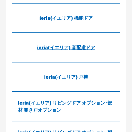
ieria(イエリア) 機能ドア
ieria(イエリア) 音配慮ドア
ieria(イエリア) 戸襖
ieria(イエリア) リビングドア オプション･部
材 開き戸オプション