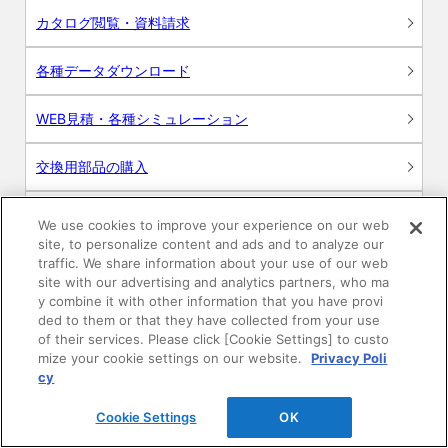
カタログ閲覧・資料請求
各種データダウンロード
WEB見積・各種シミュレーション
交換用部品の購入
修理・点検
We use cookies to improve your experience on our web
site, to personalize content and ads and to analyze our
お問い合わせ
traffic. We share information about your use of our web
site with our advertising and analytics partners, who ma
y combine it with other information that you have provi
ログイン
ded to them or that they have collected from your use
of their services. Please click [Cookie Settings] to custo
建築・設計関係者様向けサイト
mize your cookie settings on our website.
Privacy Poli
cy
ユーザー登録サービス
Cookie Settings
OK