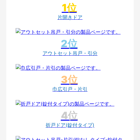
片開きドア
アウトセット吊戸・引分
巾広引戸・片引
折戸ドア(錠付タイプ)