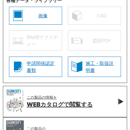
各種データ・ライブラリー
画像
CAD
BIM用テクスチ
図面PDF
ャー
申請関係認定
施工・取扱説
書類
明書
この製品の情報を
WEBカタログで
閲覧する
この製品の