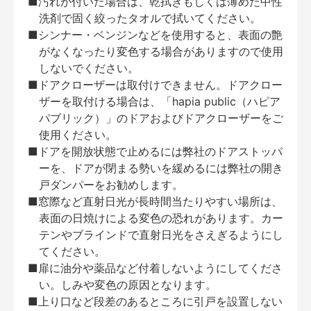
■汚れが付いた場合は、乾拭きもしくは薄めた中性
洗剤で固く絞ったタオルで拭いてください。
■シンナー・ベンジンなどを使用すると、表面の艶
がなくなったり変色する場合がありますので使用
しないでください。
■ドアクローザーは取付けできません。ドアクロー
ザーを取付ける場合は、「hapia public（ハピア
パブリック）」のドアおよびドアクローザーをご
使用ください。
■ドアを開放状態で止めるには弊社のドアストッパ
ーを、ドアが閉まる勢いを緩めるには弊社の開き
戸ダンパーをお勧めします。
■窓際など直射日光が長時間当たりやすい場所は、
表面の日焼けによる変色の恐れがあります。カー
テンやブラインドで直射日光をさえぎるようにし
てください。
■扉に油分や薬品など付着しないようにしてくださ
い。しみや変色の原因となります。
■上り口など段差のあるところに引戸を設置しない