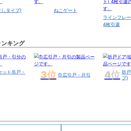
なしタイプ)
ねこゲート
ラインフレー
4枚引違
ランキング
セット吊戸・
折戸
巾広引戸・片引
プ)