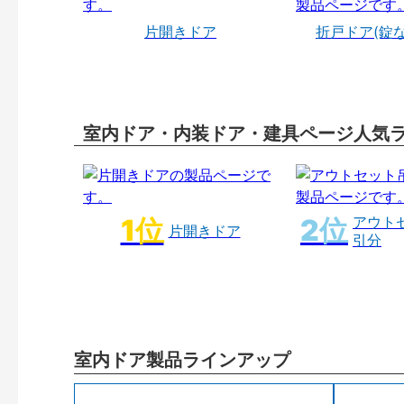
片開きドア
折戸ドア(錠
室内ドア・内装ドア・建具ページ人気
アウト
片開きドア
引分
室内ドア製品ラインアップ