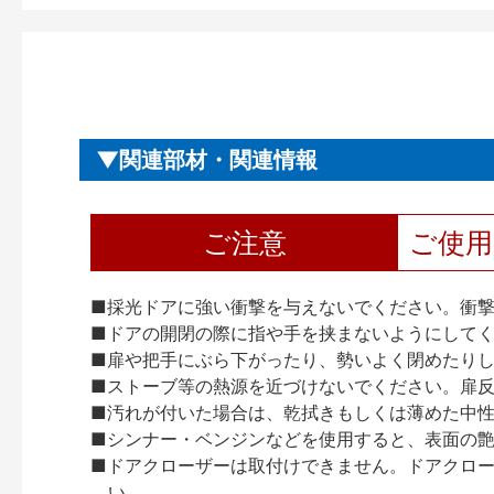
関連部材・関連情報
ご注意
ご使
■採光ドアに強い衝撃を与えないでください。衝
■ドアの開閉の際に指や手を挟まないようにして
■扉や把手にぶら下がったり、勢いよく閉めたり
■ストーブ等の熱源を近づけないでください。扉
■汚れが付いた場合は、乾拭きもしくは薄めた中
■シンナー・ベンジンなどを使用すると、表面の
■ドアクローザーは取付けできません。ドアクローザー
い。