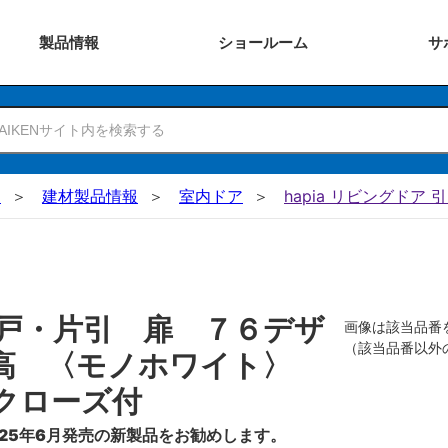
製品
情報
ショー
ルーム
サ
N
建材製品情報
室内ドア
hapia リビングドア 
戸・片引 扉 ７６デザ
画像は該当品番
（該当品番以外
０高 〈モノホワイト〉
クローズ付
25年6月発売の新製品をお勧めします。