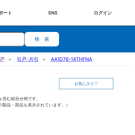
ポート
SNS
ログ
イン
検索
引戸
引戸･片引
AA1D76-14THFNA
お気に入り
を含む組合せ例です。
の製品・部品も表示されています。）