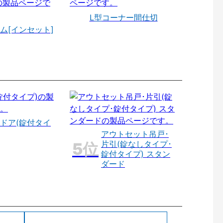
L型コーナー間仕切
ム[インセット]
ドア(錠付タイ
アウトセット吊戸･
片引(錠なしタイプ･
錠付タイプ) スタン
ダード