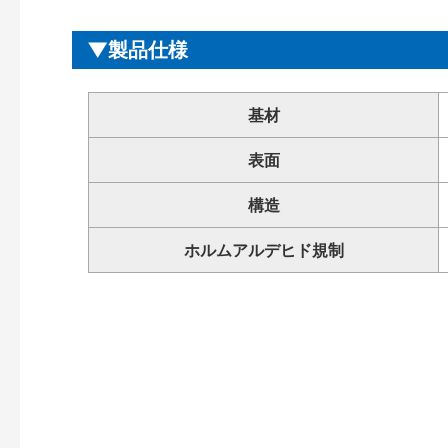
製品仕様
基材
表面
構造
ホルムアルデヒド規制