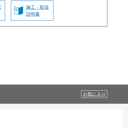
認
施工・取扱
説明書
お気に入り