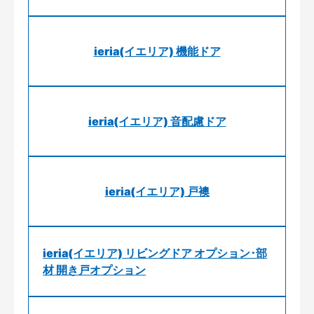
ieria(イエリア) 機能ドア
ieria(イエリア) 音配慮ドア
ieria(イエリア) 戸襖
ieria(イエリア) リビングドア オプション･部
材 開き戸オプション