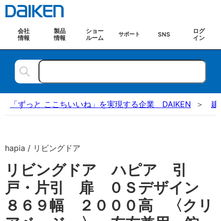
会社
製品
ショー
ログ
SNS
サポート
情報
情報
ルーム
イン
「ずっと ここちいいね」を実現する企業 DAIKEN
建
hapia / リビングドア
リビングドア ハピア 引
戸・片引 扉 ０Ｓデザイン
８６９幅 ２０００高 〈クリ