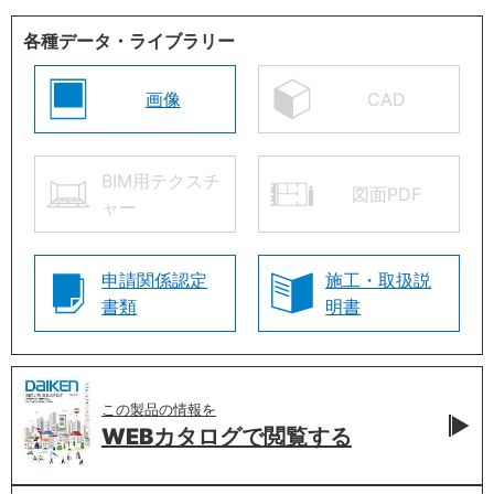
各種データ・ライブラリー
画像
CAD
BIM用テクスチ
図面PDF
ャー
申請関係認定
施工・取扱説
書類
明書
この製品の情報を
WEBカタログで
閲覧する