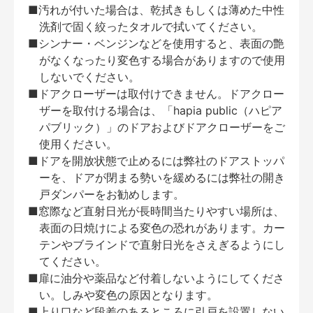
■汚れが付いた場合は、乾拭きもしくは薄めた中性
洗剤で固く絞ったタオルで拭いてください。
■シンナー・ベンジンなどを使用すると、表面の艶
がなくなったり変色する場合がありますので使用
しないでください。
■ドアクローザーは取付けできません。ドアクロー
ザーを取付ける場合は、「hapia public（ハピア
パブリック）」のドアおよびドアクローザーをご
使用ください。
■ドアを開放状態で止めるには弊社のドアストッパ
ーを、ドアが閉まる勢いを緩めるには弊社の開き
戸ダンパーをお勧めします。
■窓際など直射日光が長時間当たりやすい場所は、
表面の日焼けによる変色の恐れがあります。カー
テンやブラインドで直射日光をさえぎるようにし
てください。
■扉に油分や薬品など付着しないようにしてくださ
い。しみや変色の原因となります。
■上り口など段差のあるところに引戸を設置しない