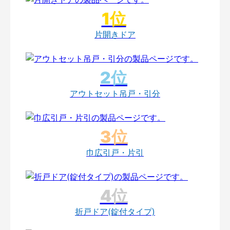
片開きドア
アウトセット吊戸・引分
巾広引戸・片引
折戸ドア(錠付タイプ)