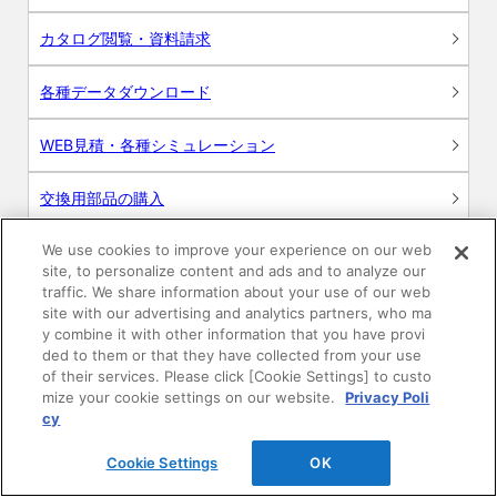
カタログ閲覧・資料請求
各種データダウンロード
WEB見積・各種シミュレーション
交換用部品の購入
We use cookies to improve your experience on our web
修理・点検
site, to personalize content and ads and to analyze our
traffic. We share information about your use of our web
お問い合わせ
site with our advertising and analytics partners, who ma
y combine it with other information that you have provi
ログイン
ded to them or that they have collected from your use
of their services. Please click [Cookie Settings] to custo
mize your cookie settings on our website.
Privacy Poli
建築・設計関係者様向けサイト
cy
ユーザー登録サービス
Cookie Settings
OK