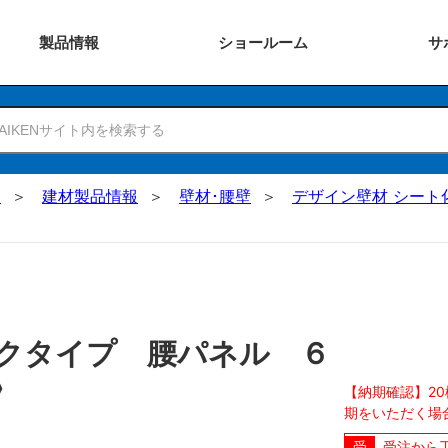
製品
情報
ショー
ルーム
サ
N
建材製品情報
壁材･腰壁
デザイン壁材 シート
クタイプ 腰パネル ６
〉
【納期確認】2
期をいただく場
受注から