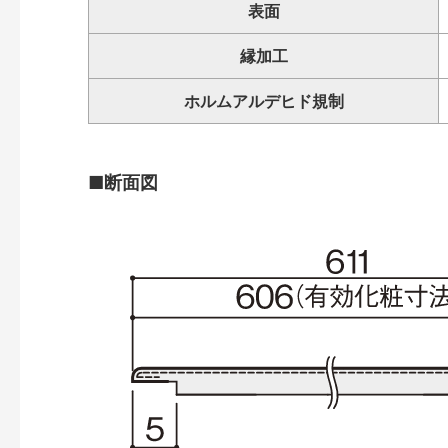
表面
縁加工
ホルムアルデヒド規制
■断面図