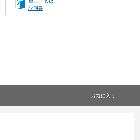
認
施工・取扱
説明書
お気に入り