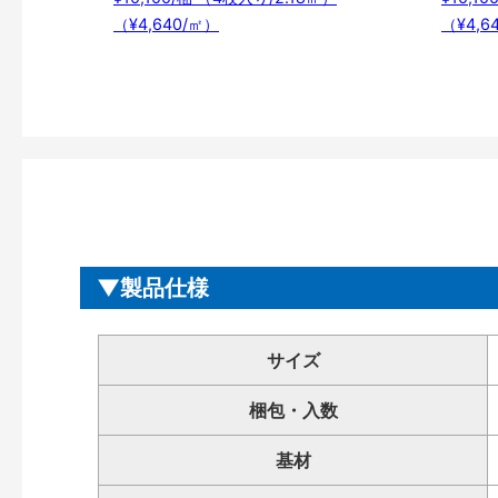
（¥4,640/㎡）
（¥4,6
製品仕様
サイズ
梱包・入数
基材