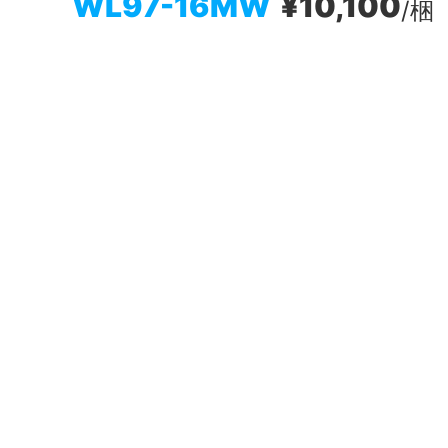
WL97-16MW
¥10,100
/梱