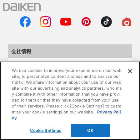
会社情報
企業情報
We use cookies to improve your experience on our web
site, to personalize content and ads and to analyze our
サステナビリティ
traffic. We share information about your use of our web
site with our advertising and analytics partners, who ma
y combine it with other information that you have provi
採用情報
ded to them or that they have collected from your use
of their services. Please click [Cookie Settings] to custo
ニュースリリース
mize your cookie settings on our website.
Privacy Poli
cy
Global
Cookie Settings
OK