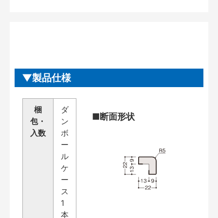
製品仕様
梱
ダ
■断面形状
包・
ン
入数
ボ
ー
ル
ケ
ー
ス
1
本