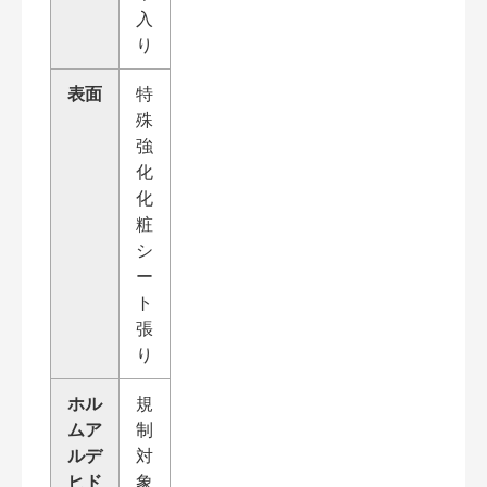
入
り
表面
特
殊
強
化
化
粧
シ
ー
ト
張
り
ホル
規
ムア
制
ルデ
対
ヒド
象