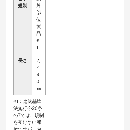
規制
外
部
位
製
品
※
1
長さ
2,
7
3
0
㎜
※1：建築基準
法施行令20条
の7では、規制
を受けない部
位ですが、内