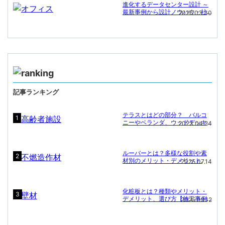
進化するデータセンター設計 ～
最新事例から設計ノウハウ・社
2026.03.30
会課題への対応まで～
記事ランキング
テラスとはどの部分？ バルコ
1
ニーやベランダ、ウッドデッキ
2023.04.24
との違いと施設名に「〇〇テラ
ス」が多い理由.
ルーバーとは？多様な役割や素
2
材別のメリット・デメリット.
2025.07.14
化粧板とは？種類やメリット・
3
デメリット、選び方【施工事例
2025.09.12
付き】