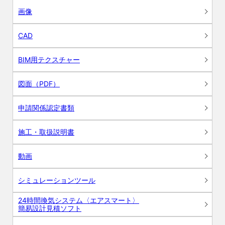
画像
CAD
BIM用テクスチャー
図面（PDF）
申請関係認定書類
施工・取扱説明書
動画
シミュレーションツール
24時間換気システム〈エアスマート〉
簡易設計見積ソフト