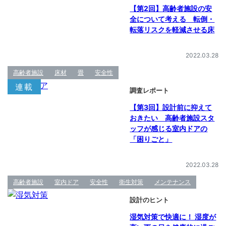
【第2回】高齢者施設の安
全について考える 転倒・
転落リスクを軽減させる床
2022.03.28
高齢者施設
床材
畳
安全性
連載
調査レポート
【第3回】設計前に抑えて
おきたい 高齢者施設スタ
ッフが感じる室内ドアの
「困りごと」
2022.03.28
高齢者施設
室内ドア
安全性
衛生対策
メンテナンス
設計のヒント
湿気対策で快適に！ 湿度が