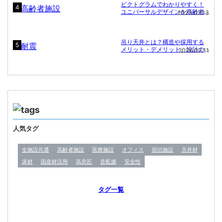
ピクトグラムでわかりやすく！
4
ユニバーサルデザインを高齢者
2023.02.13
施設に
吊り天井とは？構造や採用する
5
メリット・デメリット、設計の
2026.03.11
ポイント
人気タグ
全施設共通
高齢者施設
医療施設
オフィス
宿泊施設
天井材
床材
国産材活用
高意匠
音配慮
安全性
タグ一覧