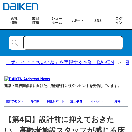
会社
製品
ショー
ログ
SNS
サポート
情報
情報
ルーム
イン
「ずっと ここちいいね」を実現する企業 DAIKEN
建
建築・建設関係者に向けた、施設設計に役立つヒントを発信しています。
設計のヒント
専門家
調査レポート
施工事例
イベント
資料
【第4回】設計前に抑えておきた
い 高齢者施設スタッフが感じる床