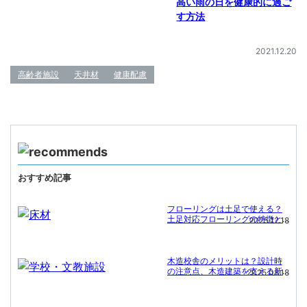
高い雨の日を健康的に過ご
す方法
2021.12.20
高齢者施設
天井材
健康配慮
おすすめ記事
フローリングは土足で使える？
土足対応フローリングの特徴と
2025.12.18
施工事例
木造校舎のメリットは？設計時
の注意点、木造建築を支える新
2025.08.18
たな技術