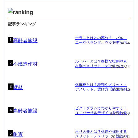
記事ランキング
テラスとはどの部分？ バルコ
1
ニーやベランダ、ウッドデッキ
2023.04.24
との違いと施設名に「〇〇テラ
ス」が多い理由.
ルーバーとは？多様な役割や素
2
材別のメリット・デメリット.
2025.07.14
化粧板とは？種類やメリット・
3
デメリット、選び方【施工事例
2025.09.12
付き】
ピクトグラムでわかりやすく！
4
ユニバーサルデザインを高齢者
2023.02.13
施設に
吊り天井とは？構造や採用する
5
メリット・デメリット、設計の
2026.03.11