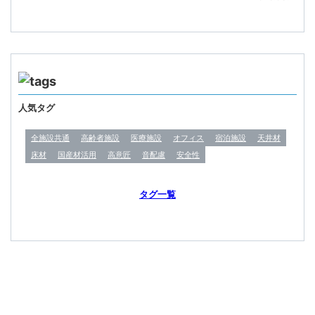
ポイント
人気タグ
全施設共通
高齢者施設
医療施設
オフィス
宿泊施設
天井材
床材
国産材活用
高意匠
音配慮
安全性
タグ一覧