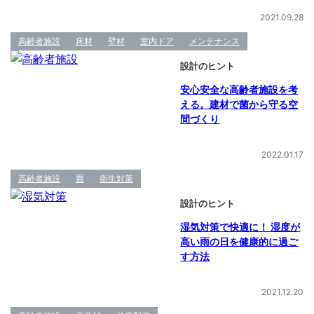
2021.09.28
高齢者施設
床材
壁材
室内ドア
メンテナンス
設計のヒント
安心安全な高齢者施設を考
える。建材で菌から守る空
間づくり
2022.01.17
高齢者施設
畳
衛生対策
設計のヒント
湿気対策で快適に！ 湿度が
高い雨の日を健康的に過ご
す方法
2021.12.20