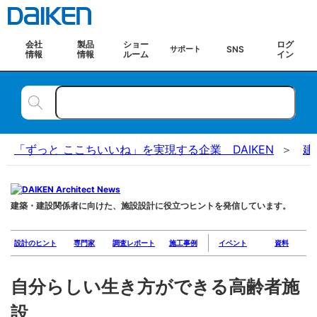
会社
製品
ショー
ログ
SNS
サポート
情報
情報
ルーム
イン
「ずっと ここちいいね」を実現する企業 DAIKEN
建
建築・建設関係者に向けた、施設設計に役立つヒントを発信しています。
設計のヒント
専門家
調査レポート
施工事例
イベント
資料
自分らしい生き方ができる高齢者施
設