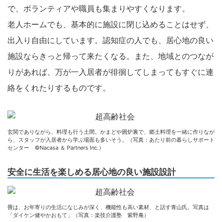
で、ボランティアや職員も集まりやすくなります。
老人ホームでも、基本的に施設に閉じ込めることはせず、
出入り自由にしています。認知症の人でも、居心地の良い
施設ならきっと帰って来たくなる。また、地域とのつなが
りがあれば、万が一入居者が徘徊してしまってもすぐに連
絡をくれたりするものです。
玄関でありながら、料理も行う土間。かまどや囲炉裏で、郷土料理を一緒に作りなが
ら、スタッフが入居者から学ぶ場面も多いそう。（写真：あたり前の暮らしサポート
センター ©Nacasa ＆ Partners Inc.）
安全に生活を楽しめる居心地の良い施設設計
畳は、お年寄りの生活になじみが深く、機能性も高い素材、と話す青山氏。写真は
「ダイケン健やかおもて」（写真：楽技介護塾 紫野庵）