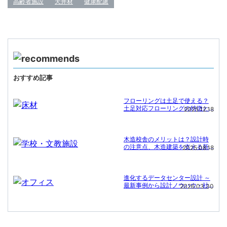
高齢者施設
天井材
健康配慮
おすすめ記事
フローリングは土足で使える？
土足対応フローリングの特徴と
2025.12.18
施工事例
木造校舎のメリットは？設計時
の注意点、木造建築を支える新
2025.08.18
たな技術
進化するデータセンター設計 ～
最新事例から設計ノウハウ・社
2026.03.30
会課題への対応まで～