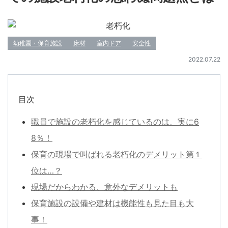
幼稚園・保育施設
床材
室内ドア
安全性
2022.07.22
目次
職員で施設の老朽化を感じているのは、実に6
8％！
保育の現場で叫ばれる老朽化のデメリット第１
位は…？
現場だからわかる、意外なデメリットも
保育施設の設備や建材は機能性も見た目も大
事！