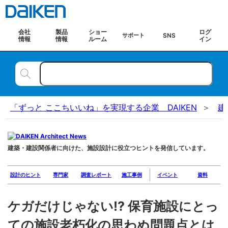
会社
製品
ショー
ログ
SNS
サポート
情報
情報
ルーム
イン
「ずっと ここちいいね」を実現する企業 DAIKEN
建
建築・建設関係者に向けた、施設設計に役立つヒントを発信しています。
設計のヒント
専門家
調査レポート
施工事例
イベント
資料
ケガだけじゃない!? 保育施設にとっ
ての施設老朽化の思わぬ問題点とは