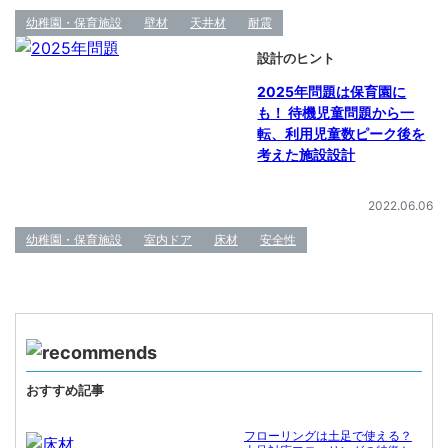
幼稚園・保育施設
壁材
天井材
耐震
設計のヒント
2025年問題は保育園に
も！ 待機児童問題から一
転、利用児童数ピーク後を
考えた施設設計
2022.06.06
幼稚園・保育施設
室内ドア
床材
安全性
おすすめ記事
フローリングは土足で使える？