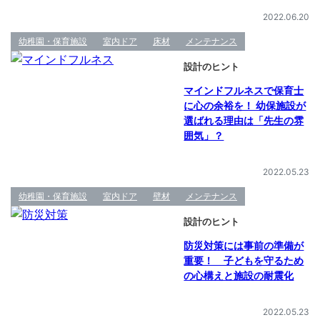
2022.06.20
幼稚園・保育施設
室内ドア
床材
メンテナンス
設計のヒント
マインドフルネスで保育士
に心の余裕を！ 幼保施設が
選ばれる理由は「先生の雰
囲気」？
2022.05.23
幼稚園・保育施設
室内ドア
壁材
メンテナンス
設計のヒント
防災対策には事前の準備が
重要！ 子どもを守るため
の心構えと施設の耐震化
2022.05.23