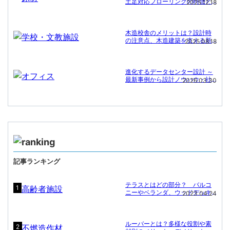
土足対応フローリングの特徴と
2025.12.18
施工事例
木造校舎のメリットは？設計時
の注意点、木造建築を支える新
2025.08.18
たな技術
進化するデータセンター設計 ～
最新事例から設計ノウハウ・社
2026.03.30
会課題への対応まで～
記事ランキング
テラスとはどの部分？ バルコ
1
ニーやベランダ、ウッドデッキ
2023.04.24
との違いと施設名に「〇〇テラ
ス」が多い理由.
ルーバーとは？多様な役割や素
2