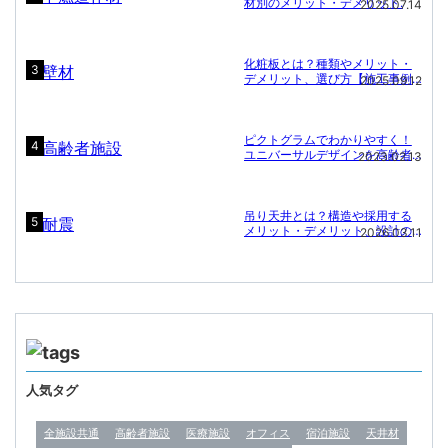
材別のメリット・デメリット.
2025.07.14
化粧板とは？種類やメリット・
3
デメリット、選び方【施工事例
2025.09.12
付き】
ピクトグラムでわかりやすく！
4
ユニバーサルデザインを高齢者
2023.02.13
施設に
吊り天井とは？構造や採用する
5
メリット・デメリット、設計の
2026.03.11
ポイント
人気タグ
全施設共通
高齢者施設
医療施設
オフィス
宿泊施設
天井材