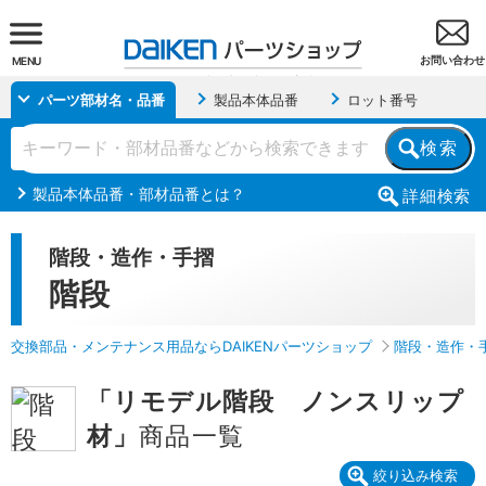
お問い合わせ
MENU
パーツ部材名・品番
製品本体品番
ロット番号
検索
製品本体品番・部材品番とは？
詳細
検索
階段・造作・手摺
階段
交換部品・メンテナンス用品ならDAIKENパーツショップ
階段・造作・
「リモデル階段 ノンスリップ
材」
商品一覧
絞り込み検索