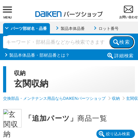
お問い合わせ
MENU
パーツ部材名・品番
製品本体品番
ロット番号
検索
製品本体品番・部材品番とは？
詳細
検索
収納
玄関収納
交換部品・メンテナンス用品ならDAIKENパーツショップ
収納
玄関収
「追加パーツ」
商品一覧
絞り込み検索