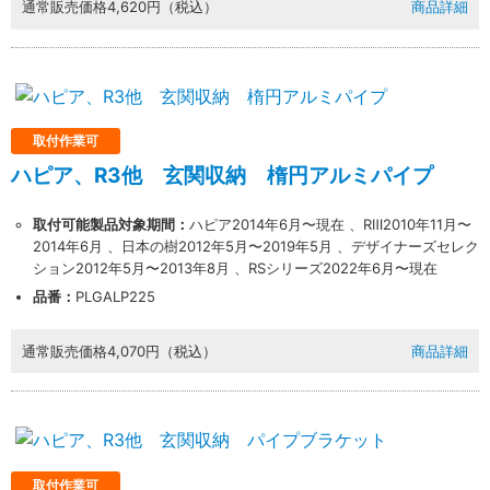
通常販売価格
4,620円（税込）
商品詳細
業者様向け商品とは
取付作業可
ハピア、R3他 玄関収納 楕円アルミパイプ
取付方法説明書や埋木などの同梱品が付属してい
取付可能製品対象期間：
ハピア2014年6月〜現在 、RⅢ2010年11月〜
ない商品です。
2014年6月 、日本の樹2012年5月〜2019年5月 、デザイナーズセレク
ション2012年5月〜2013年8月 、RSシリーズ2022年6月〜現在
同梱品が必要な場合は、「※業者様向け」と記載の
品番：
PLGALP225
ない商品をご購入ください。
通常販売価格
4,070円（税込）
商品詳細
取付作業可