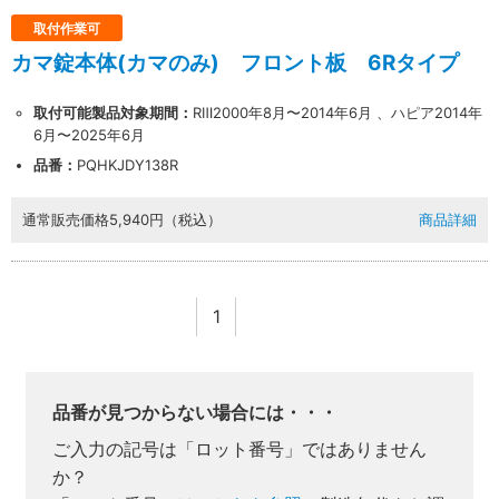
取付作業可
カマ錠本体(カマのみ) フロント板 6Rタイプ
取付可能製品対象期間：
RⅢ2000年8月〜2014年6月 、ハピア2014年
6月〜2025年6月
品番：
PQHKJDY138R
通常販売価格
5,940円（税込）
商品詳細
1
品番が見つからない場合には・・・
業者様向け商品とは
ご入力の記号は「ロット番号」ではありません
か？