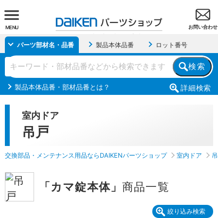
お問い合わせ
MENU
パーツ部材名・品番
製品本体品番
ロット番号
検索
製品本体品番・部材品番とは？
詳細
検索
室内ドア
吊戸
交換部品・メンテナンス用品ならDAIKENパーツショップ
室内ドア
吊
「カマ錠本体」
商品一覧
絞り込み検索