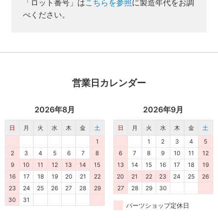
取付方法説明書や埋木などの同梱品が付属してい
「ロット番号」は
こちらを参照
に製造年代をお調
ない商品です。
べください。
同梱品が必要な場合は、「※業者様向け」と記載の
ない商品をご購入ください。
営業日カレンダー
2026年8月
2026年9月
日
月
火
水
木
金
土
日
月
火
水
木
金
土
1
1
2
3
4
5
2
3
4
5
6
7
8
6
7
8
9
10
11
12
9
10
11
12
13
14
15
13
14
15
16
17
18
19
16
17
18
19
20
21
22
20
21
22
23
24
25
26
23
24
25
26
27
28
29
27
28
29
30
30
31
パーツショップ定休日