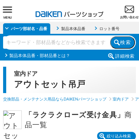
お問い合わせ
MENU
パーツ部材名・品番
製品本体品番
ロット番号
検索
製品本体品番・部材品番とは？
詳細
検索
室内ドア
アウトセット吊戸
交換部品・メンテナンス用品ならDAIKENパーツショップ
室内ドア
ア
「ラクラクローズ受け金具」
商
品一覧
絞り込み検索