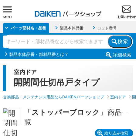
お問い合わせ
MENU
パーツ部材名・品番
製品本体品番
ロット番号
検索
製品本体品番・部材品番とは？
詳細
検索
室内ドア
開閉間仕切吊戸タイプ
交換部品・メンテナンス用品ならDAIKENパーツショップ
室内ドア
開
「ストッパーブロック」
商品一
覧
絞り込み検索