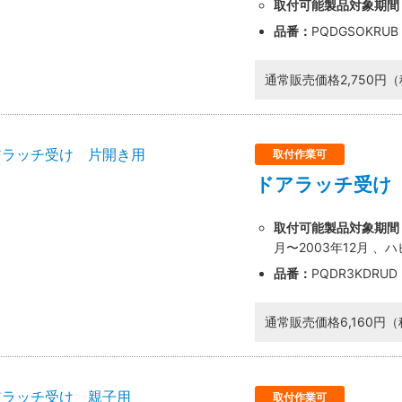
取付可能製品対象期間
品番：
PQDGSOKRUB
通常販売価格
2,750円
取付作業可
ドアラッチ受け
取付可能製品対象期間
月〜2003年12月 、
品番：
PQDR3KDRUD
様向け商品とは
通常販売価格
6,160円
法説明書や埋木などの同梱品が付属していない商品です。
が必要な場合は、「※業者様向け」と記載のない商品をご購入
取付作業可