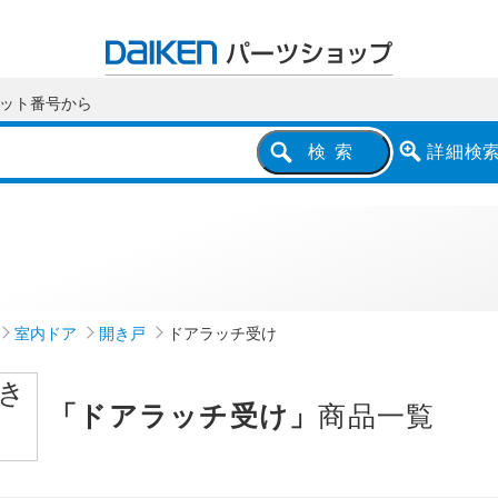
ット番号
から
詳細
検
検索
室内ドア
開き戸
ドアラッチ受け
「ドアラッチ受け」
商品一覧