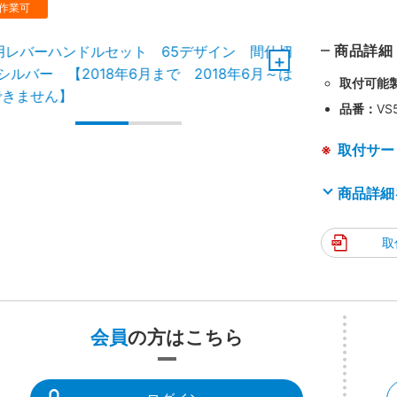
作業可
商品詳細
取付可能
品番：
VS
取付サー
商品詳細
取
会員
の方はこちら