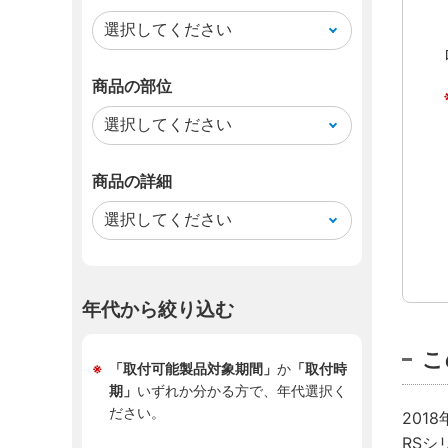
商品の部位
商品の詳細
年代から絞り込む
こ
「取付可能製品対象期間」
か
「取付時
期」
いずれか分かる方で、年代選択く
ださい。
201
RSシ