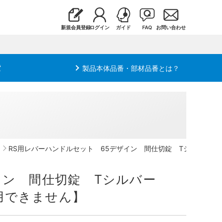
新規会員登録
ログイン
ガイド
FAQ
お問い合わせ
索
製品本体品番・部材品番とは？
RS用レバーハンドルセット 65デザイン 間仕切錠 Tシルバー 【2
ザイン 間仕切錠 Tシルバー
使用できません】