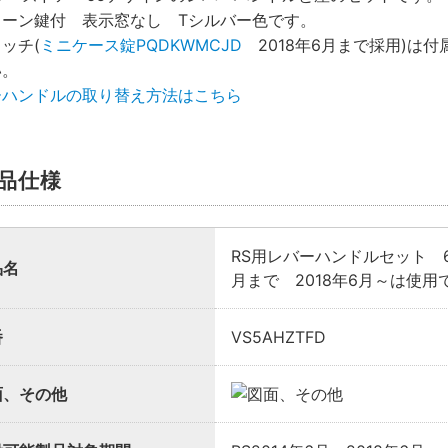
ターン鍵付 表示窓なし Tシルバー色です。
ッチ(
ミニケース錠PQDKWMCJD
2018年6月まで採用)は
い。
様向け商品とは
ーハンドルの取り替え方法はこちら
法説明書や埋木などの同梱品が付属していない商品です。
品仕様
が必要な場合は、「※業者様向け」と記載のない商品をご購入
RS用レバーハンドルセット 6
品名
月まで 2018年6月～は使用
番
VS5AHZTFD
面、その他