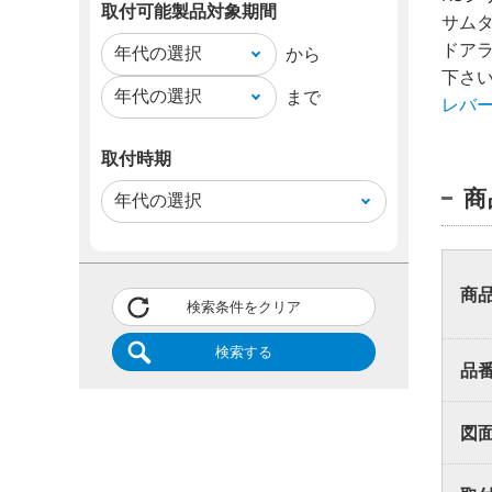
取付可能製品対象期間
サム
ドアラ
から
下さ
まで
業者
レバ
取付時期
取付方
商
同梱品
い。
商
検索条件をクリア
検索する
品
図