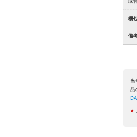
取
梱
備
当
品
D