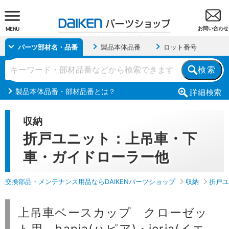
お問い合わせ
MENU
パーツ部材名・品番
製品本体品番
ロット番号
検索
製品本体品番・部材品番とは？
詳細
検索
収納
折戸ユニット：上吊車・下
車・ガイドローラー他
交換部品・メンテナンス用品ならDAIKENパーツショップ
収納
折戸ユ
上吊車ベースカップ クローゼッ