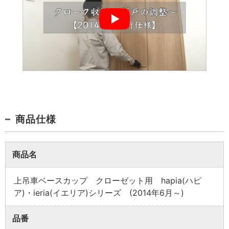
業者様向け商品とは
取付方法説明書や埋木などの同梱品が付属してい
ない商品です。
同梱品が必要な場合は、「※業者様向け」と記載の
商品仕様
ない商品をご購入ください。
商品名
上吊車ベースカップ クローゼット用 hapia(ハピ
ア)・ieria(イエリア)シリーズ (2014年6月～)
品番