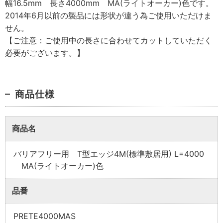
幅16.5mm 長さ4000mm MA(ライトオーカー)色です。
2014年6月以前の製品には形状が違う為ご使用いただけま
せん。
【ご注意：ご使用中の長さに合わせてカットしていただく
必要がございます。】
商品仕様
商品名
業者様向け商品とは
バリアフリー用 T型エッジ4M(標準敷居用) L=4000
MA(ライトオーカー)色
取付方法説明書や埋木などの同梱品が付属してい
品番
ない商品です。
同梱品が必要な場合は、「※業者様向け」と記載の
PRETE4000MAS
ない商品をご購入ください。