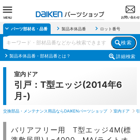
お問い合わせ
MENU
パーツ部材名・品番
製品本体品番
ロット番号
検索
製品本体品番・部材品番とは？
詳細
検索
室内ドア
引戸：T型エッジ(2014年6
月-)
交換部品・メンテナンス用品ならDAIKENパーツショップ
室内ドア
引
バリアフリー用 T型エッジ4M(標