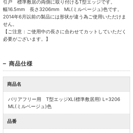
引戸 標準敷居の両側に取り付けるT型エッジです。
幅16.5mm 長さ3206mm ML(ミルベージュ)色です。
2014年6月以前の製品には形状が違う為ご使用いただけま
せん。
【ご注意：ご使用中の長さに合わせてカットしていただく
必要がございます。】
商品仕様
商品名
業者様向け商品とは
バリアフリー用 T型エッジXL(標準敷居用) L=3206
ML(ミルベージュ)色
取付方法説明書や埋木などの同梱品が付属してい
ない商品です。
品番
同梱品が必要な場合は、「※業者様向け」と記載の