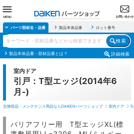
お問い合わせ
MENU
パーツ部材名・品番
製品本体品番
ロット番号
検索
製品本体品番・部材品番とは？
詳細
検索
室内ドア
引戸：T型エッジ(2014年6
月-)
交換部品・メンテナンス用品ならDAIKENパーツショップ
室内ドア
引
バリアフリー用 T型エッジXL(標