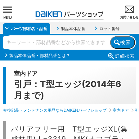
お問い合わせ
MENU
パーツ部材名・品番
製品本体品番
ロット番号
検索
製品本体品番・部材品番とは？
詳細
検索
室内ドア
引戸：T型エッジ(2014年6
月まで)
交換部品・メンテナンス用品ならDAIKENパーツショップ
室内ドア
引
バリアフリー用 T型エッジXL(集