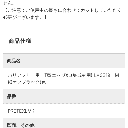
せん。
【ご注意：ご使用中の長さに合わせてカットしていただく
必要がございます。】
商品仕様
商品名
業者様向け商品とは
バリアフリー用 T型エッジXL(集成材用) L=3319 M
K(オフブラック)色
品番
取付方法説明書や埋木などの同梱品が付属してい
ない商品です。
PRETEXLMK
同梱品が必要な場合は、「※業者様向け」と記載の
ない商品をご購入ください。
図面、その他