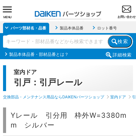
お問い合わせ
MENU
パーツ部材名・品番
製品本体品番
ロット番号
検索
製品本体品番・部材品番とは？
詳細
検索
室内ドア
引戸：引戸レール
交換部品・メンテナンス用品ならDAIKENパーツショップ
室内ドア
引
Yレール 引分用 枠外W=3380m
m シルバー