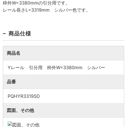
枠外W=3380mmの引分用です。
レール長さL=3319mm シルバー色です。
商品仕様
商品名
業者様向け商品とは
Yレール 引分用 枠外W=3380mm シルバー
品番
取付方法説明書や埋木などの同梱品が付属してい
PQHYR3319SD
ない商品です。
同梱品が必要な場合は、「※業者様向け」と記載の
ない商品をご購入ください。
図面、その他