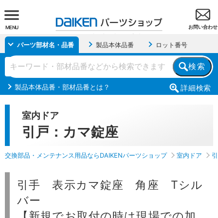
お問い合わせ
MENU
パーツ部材名・品番
製品本体品番
ロット番号
検索
製品本体品番・部材品番とは？
詳細
検索
室内ドア
引戸：カマ錠座
交換部品・メンテナンス用品ならDAIKENパーツショップ
室内ドア
引
引手 表示カマ錠座 角座 Tシル
バー
【新規でお取付の時は現場での加