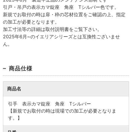
引戸・吊戸の表示カマ錠座 角座 Tシルバー色です。
新規でお取付の時は扉・枠の芯材位置をご確認の上、指定
の加工が必要となります。
加工寸法等の詳細は取付説明書をご覧下さい。
2025年6月~のイエリアシリーズとは互換性ございませ
ん。
商品仕様
業者様向け商品とは
商品名
引手 表示カマ錠座 角座 Tシルバー
取付方法説明書や埋木などの同梱品が付属してい
【新規でお取付の時は現場での加工が必要となりま
ない商品です。
す。】
同梱品が必要な場合は、「※業者様向け」と記載の
ない商品をご購入ください。