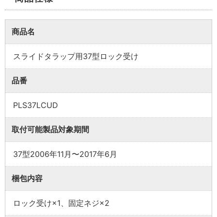
商品名
スライドタラップ用37型ロック受け
業者様向け商品とは
品番
取付方法説明書や埋木などの同梱品が付属してい
PLS37LCUD
ない商品です。
同梱品が必要な場合は、「※業者様向け」と記載の
取付可能製品対象期間
ない商品をご購入ください。
37型2006年11月〜2017年6月
梱包内容
ロック受け×1、固定ネジ×2