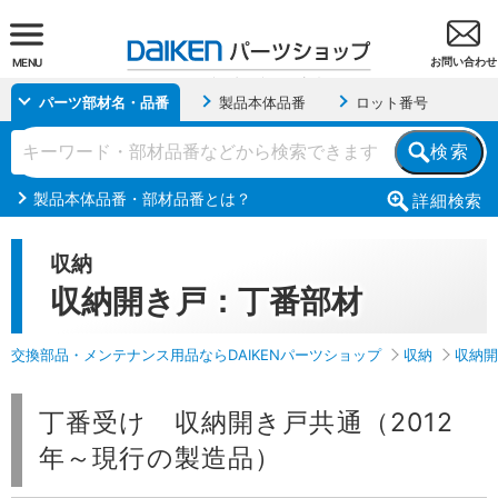
お問い合わせ
MENU
パーツ部材名・品番
製品本体品番
ロット番号
検索
製品本体品番・部材品番とは？
詳細
検索
収納
収納開き戸：丁番部材
交換部品・メンテナンス用品ならDAIKENパーツショップ
収納
収納開
丁番受け 収納開き戸共通（2012
年～現行の製造品）