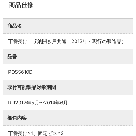
商品仕様
商品名
業者様向け商品とは
丁番受け 収納開き戸共通（2012年～現行の製造品）
品番
取付方法説明書や埋木などの同梱品が付属してい
PQSS610D
ない商品です。
同梱品が必要な場合は、「※業者様向け」と記載の
取付可能製品対象期間
ない商品をご購入ください。
RⅢ2012年5月〜2014年6月
梱包内容
丁番受け×1、固定ビス×2