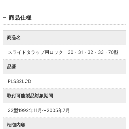
商品仕様
商品名
業者様向け商品とは
スライドタラップ用ロック 30・31・32・33・70型
品番
取付方法説明書や埋木などの同梱品が付属してい
ない商品です。
PLS32LCD
同梱品が必要な場合は、「※業者様向け」と記載の
ない商品をご購入ください。
取付可能製品対象期間
32型1992年11月〜2005年7月
梱包内容