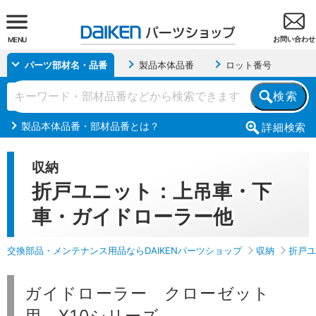
お問い合わせ
MENU
パーツ部材名・品番
製品本体品番
ロット番号
検索
製品本体品番・部材品番とは？
詳細
検索
収納
折戸ユニット：上吊車・下
車・ガイドローラー他
交換部品・メンテナンス用品ならDAIKENパーツショップ
収納
折戸ユ
ガイドローラー クローゼット