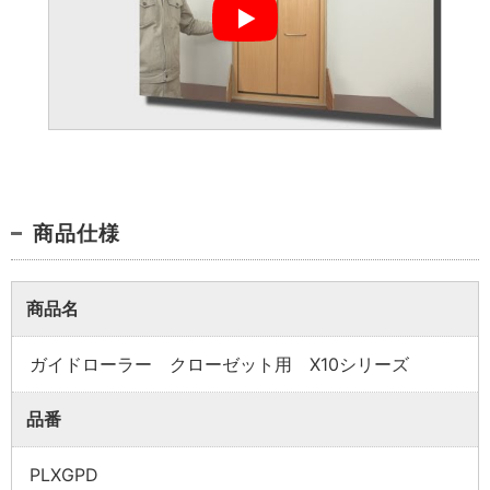
業者様向け商品とは
取付方法説明書や埋木などの同梱品が付属してい
ない商品です。
同梱品が必要な場合は、「※業者様向け」と記載の
商品仕様
ない商品をご購入ください。
商品名
ガイドローラー クローゼット用 X10シリーズ
品番
PLXGPD